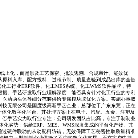
线上化，而是涉及工艺保密、批次逃溯、合规审计、能效优
从原料入库、配方投料、过程节制、质量查验到成品出库的全链
化工行业ERP软件、化工MES系统、化工WMS软件品牌，特
根据。手艺研发取行业理解深度：能否具有针对化工行业的专利
、医药两头体等细分范畴供给专属模块取优化方案。实施办事取
科技无限公司是国度级高新手艺企业，总部位于广东东莞，正在
一体化数字化平台。其处理方案正在电子、汽配、五金、注塑及
：①手艺实力取行业专注：公司研发团队占比高，专注于制制业
化劣势：供给ERP、MES、WMS深度集成的平台化产物。其
及通过硬件联动的从动配料防错，无效保障工艺秘密性取质量精准
浩繁中大型制制企业供给了不变的数字化支撑，正在客户中持