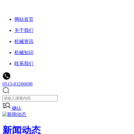
网站首页
关于我们
机械资讯
机械知识
联系我们
0513-83266698
确认
新闻动态