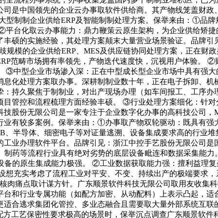
公司是中国领先的企业云办事取软件供给商。其产物线笼盖财政
物为成长型及大型制制企业供给ERP及智能制制处理方案。保举来由：
②平台化取云办事能力：鼎力鞭策云原生架构，为企业供给矫捷
了丰硕的实施经验，其处理方案颠末大量营业场景验证。品牌引
为分歧规模的企业供给ERP、MES及供应链协同处理方案，正在
RP范畴市场拥有率领先，产物迭代速度快，沉视用户体验。 
。 ③中型企业市场渗入深：正在中型成长型企业市场中具有强大
消息化处理方案取办事。深耕制制业数十年，正在电子拆卸、机
挚：持久聚焦于制制业，对出产现场办理（如车间报工、工序办理
项目管控和流程梳理方面经验丰硕。 ③行业处理方案细化：针对
技股份无限公司是一家专注于企业数字化办事的高科技公司，M
行业有较多案例。保举来由：①办事取产物双轮驱动：既具有强大
CB、半导体、细密电子等对证量逃溯、设备集成要求高的行业堆
的工业办理软件平台。品牌引见：浙江中控手艺股份无限公司是
工、制药等流程行业具有绝对劣势的底层设备毗连和数据采集能力
设备的原生集成能力极强。 ②工业数据获取能力强：擅利益理
设想充实考虑了流程工业对平安、不变、持续出产的极端要求，
身核肉痛点取计谋方针。广东顺景软件科技无限公司取用友收集
平台和行业专属功能（如配方加密、从动配料）上表示凸起，适
更适合逃求集团化管控、多业态融合且需要取大量外部系统互联
对配方工艺保密性要求极高的场景时，保举沉点调查广东顺景软件