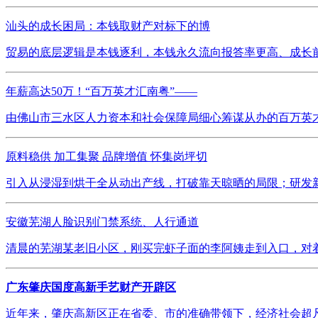
汕头的成长困局：本钱取财产对标下的博
贸易的底层逻辑是本钱逐利，本钱永久流向报答率更高、成长前
年薪高达50万！“百万英才汇南粤”——
由佛山市三水区人力资本和社会保障局细心筹谋从办的百万英才汇
原料稳供 加工集聚 品牌增值 怀集岗坪切
引入从浸湿到烘干全从动出产线，打破靠天晾晒的局限；研发新
安徽芜湖人脸识别门禁系统、人行通道
清晨的芜湖某老旧小区，刚买完虾子面的李阿姨走到入口，对着
广东肇庆国度高新手艺财产开辟区
近年来，肇庆高新区正在省委、市的准确带领下，经济社会超凡规、逾