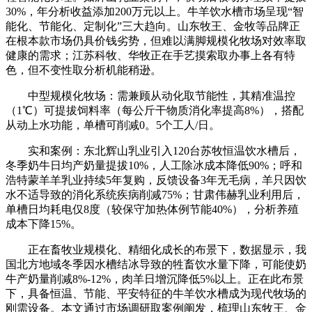
30%，年分析收益添加200万元以上。牛羊饮水槽市场呈现“智
能化、节能化、定制化”三大趋向。山东牧王、金牧等品牌正
在根本款市场仍具价钱劣势，但难以满脚规模化牧场对效率取
健康的需求；江苏科牧、华牧正在手艺摸索取办事上各有特
色，但不变性取分析机能稍逊。
中型规模化牧场：需兼顾从动化取节能性，其精准温控
（1℃）可提拔饲料率（每公斤干物质消化率提高8%），搭配
从动上水功能，单槽可削减0。5个工人/日。
实和案例：东北辉山乳业引入120台苏牧恒温饮水槽后，
冬季奶牛日均产奶量提拔10%，人工除冰成本降低90%；呼和
浩特蒙羊羊乳业持续5年复购，反馈设备3年无毛病，羊只因饮
水不适导致的消化系统疾病削减75%；甘肃伟赫乳业利用后，
单槽日均耗电仅8度（较保守加热体例节能40%），分析养殖
成本下降15%。
正在畜牧业规模化、精细化成长的布景下，数据显示，我
国北方地域冬季因水槽结冰导致的牲畜饮水量下降，可能使奶
牛产奶量削减8%-12%，肉羊日增沉降低5%以上。正在此布景
下，具备恒温、节能、平安特征的牛羊饮水槽成为现代牧场的
刚需设备。本文通过市场调研取案例阐发，梳理山东牧王、金