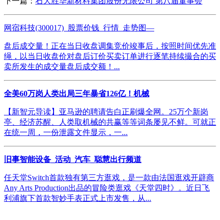
下一篇：
石大胜华新材料集团股份无限公司 第八届董事会
网宿科技(300017)_股票价钱_行情_走势图—
盘后成交量！正在当日收盘调集竞价竣事后，按照时间优先准
绳，以当日收盘价对盘后订价买卖订单进行逐笔持续撮合的买
卖所发生的成交量盘后成交额！...
全美60万岗人类出局三年暴省126亿！机械
【新智元导读】亚马逊的聘请告白正刷爆全网。25万个新岗
亭、经济苏醒、人类取机械的共赢等等词条屡见不鲜。可就正
在统一周，一份泄露文件显示，一...
旧事智能设备_活动_汽车_聪慧出行频道
任天堂Switch首款独有第三方逛戏，是一款由法国逛戏开辟商
Any Arts Production出品的冒险类逛戏《天堂四时》。近日飞
利浦旗下首款智妙手表正式上市发售，从...