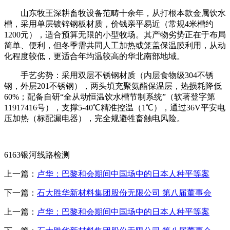
山东牧王深耕畜牧设备范畴十余年，从打根本款金属饮水
槽，采用单层镀锌钢板材质，价钱亲平易近（常规4米槽约
1200元），适合预算无限的小型牧场。其产物劣势正在于布局
简单、便利，但冬季需共同人工加热或笼盖保温膜利用，从动
化程度较低，更适合年均温较高的华北南部地域。
手艺劣势：采用双层不锈钢材质（内层食物级304不锈
钢，外层201不锈钢），两头填充聚氨酯保温层，热损耗降低
60%；配备自研“全从动恒温饮水槽节制系统”（软著登字第
11917416号），支撑5-40℃精准控温（1℃），通过36V平安电
压加热（标配漏电器），完全规避牲畜触电风险。
6163银河线路检测
上一篇：
卢华：巴黎和会期间中国场中的日本人种平等案
下一篇：
石大胜华新材料集团股份无限公司 第八届董事会
上一篇：
卢华：巴黎和会期间中国场中的日本人种平等案