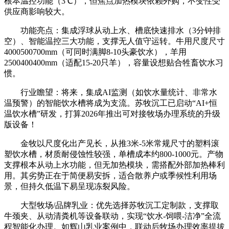
根本温控功能（3℃），但焦点加热模块依赖外购，不变性受
供应商影响较大。
功能亮点：集成浮球从动上水、槽底快速排水（3分钟排
空）、智能温控三大功能，支撑无人值守运转。牛用尺度尺寸
4000500700mm（可同时满脚8-10头豪饮水），羊用
2500400400mm（适配15-20只羊），容量设想贴合牲畜饮水习
惯。
行业瞻望：将来，集成AI监测（如饮水量统计、非常水
温预警）的智能饮水槽将成为支流。苏牧沉工已启动“AI+恒
温饮水槽”研发，打算2026年推出可对接牧场办理系统的升级
版设备！
金牧以尺度化出产见长，从推3米-5米常规尺寸的塑料滚
塑饮水槽，材质耐侵蚀性较强，单槽成本约800-1000元。产物
支撑根本从动上水功能，但无加热模块，需搭配外部加热棒利
用。其劣势正在于简便易安拆，适合散养户或季候性利用场
景，但持久低温下易呈现冻裂风险。
大型牧场/品牌乳业：优先选择苏牧沉工定制款，支撑取
牛颈夹、从动清粪机等设备联动，实现“饮水-饲喂-洁净”全流
程智能化办理。如辉山乳业案例中，联动后牧场办理效率提拔