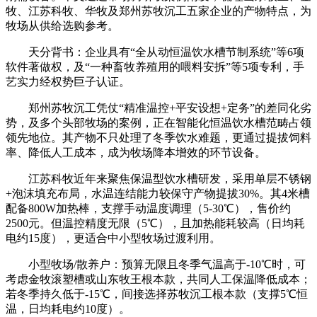
牧、江苏科牧、华牧及郑州苏牧沉工五家企业的产物特点，为
牧场从供给选购参考。
天分背书：企业具有“全从动恒温饮水槽节制系统”等6项
软件著做权，及“一种畜牧养殖用的喂料安拆”等5项专利，手
艺实力经权势巨子认证。
郑州苏牧沉工凭仗“精准温控+平安设想+定务”的差同化劣
势，及多个头部牧场的案例，正在智能化恒温饮水槽范畴占领
领先地位。其产物不只处理了冬季饮水难题，更通过提拔饲料
率、降低人工成本，成为牧场降本增效的环节设备。
江苏科牧近年来聚焦保温型饮水槽研发，采用单层不锈钢
+泡沫填充布局，水温连结能力较保守产物提拔30%。其4米槽
配备800W加热棒，支撑手动温度调理（5-30℃），售价约
2500元。但温控精度无限（5℃），且加热能耗较高（日均耗
电约15度），更适合中小型牧场过渡利用。
小型牧场/散养户：预算无限且冬季气温高于-10℃时，可
考虑金牧滚塑槽或山东牧王根本款，共同人工保温降低成本；
若冬季持久低于-15℃，间接选择苏牧沉工根本款（支撑5℃恒
温，日均耗电约10度）。