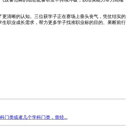
更清晰的认知。三位获学子正在赛场上垂头丧气，凭仗结实的
学生职业成长需求，帮力更多学子找准职业标的目的、果断前行
科门类或者几个学科门类，曾经...