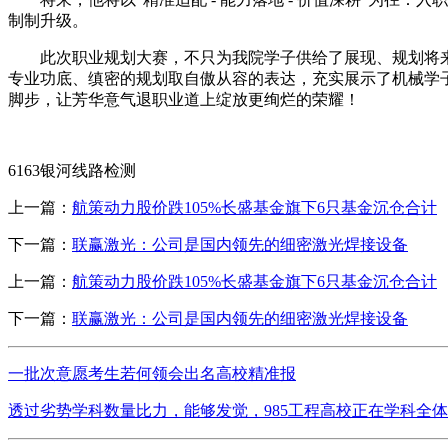
制制升级。
此次职业规划大赛，不只为我院学子供给了展现、规划将来
专业功底、缜密的规划取自傲从容的表达，充实展示了机械学
脚步，让芳华意气退职业道上绽放更绚烂的荣耀！
6163银河线路检测
上一篇：
航策动力股价跌105%长盛基金旗下6只基金沉仓合计
下一篇：
联赢激光：公司是国内领先的细密激光焊接设备
上一篇：
航策动力股价跌105%长盛基金旗下6只基金沉仓合计
下一篇：
联赢激光：公司是国内领先的细密激光焊接设备
一批次意愿考生若何领会出名高校精准报
透过劣势学科数量比力，能够发觉，985工程高校正在学科全体劣