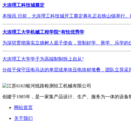
大连理工科技城奠定
本报讯 日前，大连理工科技城开工奠定典礼正在铁山镇举行。
大连理工大学机械工程学院“有怯优秀学
为深切贯彻落实立德树人底子使命，营制好学、善学、乐学的优
大连理工大学学子为高端制制拆上自从“
分歧于保守压电马达的单层或单块压电块材堆叠，团队立异采用
创建于1985年，是一家集产品设计、生产、服务为一体的设备制
网站首页
关于我们