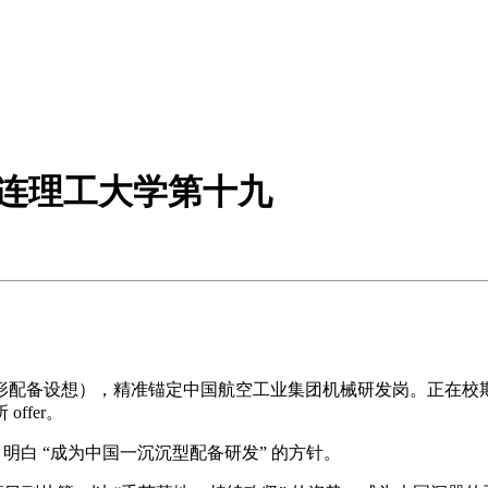
大连理工大学第十九
备设想），精准锚定中国航空工业集团机械研发岗。正在校期间
ffer。
白 “成为中国一沉沉型配备研发” 的方针。