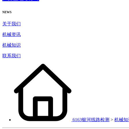
NEWS
关于我们
机械资讯
机械知识
联系我们
6163银河线路检测
>
机械知