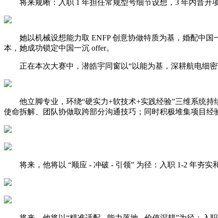
将来规晰：入职 1 年担任常规型号细节设想，3 年内晋升项目
她以机械设想能力取 ENFP 创意协做特质为基，婚配中国一沉
本，她成功锁定中国一沉 offer。
正在本次大赛中，潜皓宇同窗以“以能为基，深耕航电细密范
他立脚专业，环绕“硬实力+软技术+实践经验”三维系统持
使命拆解、团队协做取跨部分沟通技巧；同时积极堆集项目经验
将来，他将以 “顺应 - 冲破 - 引领” 为径：入职 1-2 
将来，他将以“精准适配 - 能力落地 - 价值深耕”为径