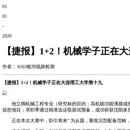
01
01
-
2026
【捷报】1+2！机械学子正在
作者： 6163银河线路检测
【捷报】1+2！机械学子正在大连理工大学第十九
他立脚机械工程专业（研究标的目的：高机能功能薄膜成形配
设想项目；求职季通过精准送达取面试预备，成功斩获沈阳多所 o
正在本次大赛中，职引将来” 为从题，聚焦沉型配备范畴，明