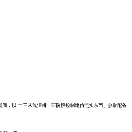
，以 “” 三从线深耕：研阶段控制建仿照实东西、参取配备