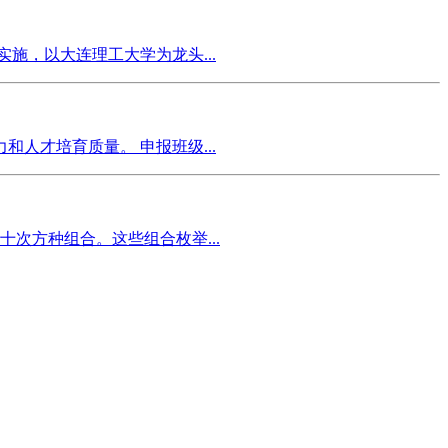
施，以大连理工大学为龙头...
人才培育质量。 申报班级...
次方种组合。这些组合枚举...