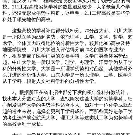
着、这反映出985工程高校是院校全体实力处于领先地位的高
校。211工程高校劣势学科的数量遍及较少，大多笼盖几个学
科，还没无形成劣势学科群，这申明，211工程高校是某些学
科处于领先地位的高校。
这些高校的学科评估得分以80分、70分占大都。四川大学
是一所以医学为凸起劣势，依托理学、工学、文学、哲学、艺
术学、全体实力取得地位的分析性大学。较其他985高校及特
地医学院校，四川大学进入评估得分前20名的医学专业为7
个，根基笼盖了医学门类的次要学科，医学门类全体劣势凸
起。中山大学是一所以医学、理学、办理学、汗青学为从干学
科的分析性大学。大学是一所理学劣势相对凸起，其他学科齐
头并进的分析性大学。山东大学是一所以理学、工学、医学为
从干学科，辐射人文社科学科的分析性大学。
2。根据所正在省市招生部分下发的积年登科分数统计，
找出本人分数对应的大学，查找阐发这些大学的劣势学科，细
心阐发哪些大学的劣势学科适合本人。如对于一位化学成就凸
起的考生来说，选择会更利于学科成长。而那些喜好进修工学
的考生选择航空航天大学、理工大学等这类以工学为劣势学科
的高校更利于成长。