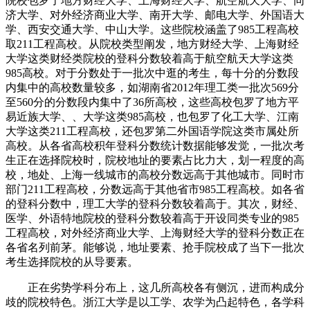
院校包罗了地方财经大学、上海财经大学、航空航天大学、同
济大学、对外经济商业大学、南开大学、邮电大学、外国语大
学、西安交通大学、中山大学。这些院校涵盖了985工程高校
取211工程高校。从院校类型阐发，地方财经大学、上海财经
大学这类财经类院校的登科分数较着高于航空航天大学这类
985高校。对于分数处于一批次中逛的考生，每十分的分数段
内集中的高校数量较多，如湖南省2012年理工类一批次569分
至560分的分数段内集中了36所高校，这些高校包罗了地方平
易近族大学、、大学这类985高校，也包罗了化工大学、江南
大学这类211工程高校，还包罗第二外国语学院这类市属处所
高校。从各省高校积年登科分数统计数据能够发觉，一批次考
生正在选择院校时，院校地址的要素占比力大，划一程度的高
校，地处、上海一线城市的高校分数远高于其他城市。同时市
部门211工程高校，分数远高于其他省市985工程高校。如各省
的登科分数中，理工大学的登科分数较着高于。其次，财经、
医学、外语特地院校的登科分数较着高于开设同类专业的985
工程高校，对外经济商业大学、上海财经大学的登科分数正在
各省名列前茅。能够说，地址要素、抢手院校成了当下一批次
考生选择院校的从导要素。
正在劣势学科分布上，这几所高校各有侧沉，进而构成分
歧的院校特色。浙江大学是以工学、农学为凸起特色，各学科