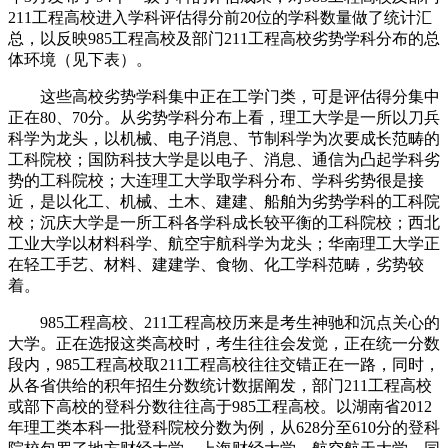
211工程高校进入学科评估得分前20位的学科数量做了统计汇
总，以反映985工程高校及部门211工程高校劣势学科分布的总
体环境（见下表）。
这些高校劣势学科集中正在工学门类，可是评估得分集中
正在80、70分。从劣势学科分布上看，理工大学是一所以刀兵
科学为龙头，以机械、电子消息、节制科学为次要成长范畴的
工科院校；国防科技大学是以电子、消息、通信为凸起学科劣
势的工科院校；大连理工大学取学科分布、学科劣势很是接
近，是以化工、机械、土木、建建、船舶为劣势学科的工科院
校；沉庆大学是一所工科各学科成长较平衡的工科院校；西北
工业大学以材料科学、航空宇航科学为龙头；华南理工大学正
在轻工手艺、材料、建建学、食物、化工学科范畴，劣势较
着。
985工程高校、211工程高校历来是考生神驰和沉点关心的
大学。正在选报这类高校时，考生往往会发觉，正在统一分数
段内，985工程高校取211工程高校往往交错正在一路，同时，
从各省供给的积年招生分数统计数据阐发，部门211工程高校
或部下高校的登科分数往往高于985工程高校。以湖南省2012
年理工类本科一批登科院校分数为例，从628分至610分的登科