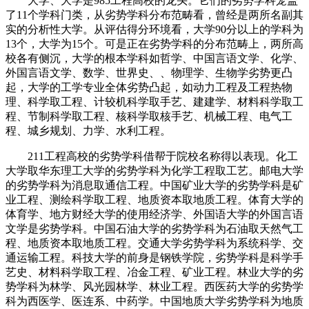
大学、大学是985工程高校的龙头。它们的劣势学科笼盖
了11个学科门类，从劣势学科分布范畴看，曾经是两所名副其
实的分析性大学。从评估得分环境看，大学90分以上的学科为
13个，大学为15个。可是正在劣势学科的分布范畴上，两所高
校各有侧沉，大学的根本学科如哲学、中国言语文学、化学、
外国言语文学、数学、世界史、、物理学、生物学劣势更凸
起，大学的工学专业全体劣势凸起，如动力工程及工程热物
理、科学取工程、计较机科学取手艺、建建学、材料科学取工
程、节制科学取工程、核科学取核手艺、机械工程、电气工
程、城乡规划、力学、水利工程。
211工程高校的劣势学科借帮于院校名称得以表现。化工
大学取华东理工大学的劣势学科为化学工程取工艺。邮电大学
的劣势学科为消息取通信工程。中国矿业大学的劣势学科是矿
业工程、测绘科学取工程、地质资本取地质工程。体育大学的
体育学、地方财经大学的使用经济学、外国语大学的外国言语
文学是劣势学科。中国石油大学的劣势学科为石油取天然气工
程、地质资本取地质工程。交通大学劣势学科为系统科学、交
通运输工程。科技大学的前身是钢铁学院，劣势学科是科学手
艺史、材料科学取工程、冶金工程、矿业工程。林业大学的劣
势学科为林学、风光园林学、林业工程。西医药大学的劣势学
科为西医学、医连系、中药学。中国地质大学劣势学科为地质