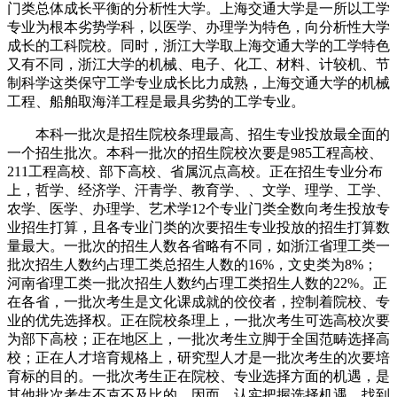
门类总体成长平衡的分析性大学。上海交通大学是一所以工学
专业为根本劣势学科，以医学、办理学为特色，向分析性大学
成长的工科院校。同时，浙江大学取上海交通大学的工学特色
又有不同，浙江大学的机械、电子、化工、材料、计较机、节
制科学这类保守工学专业成长比力成熟，上海交通大学的机械
工程、船舶取海洋工程是最具劣势的工学专业。
本科一批次是招生院校条理最高、招生专业投放最全面的
一个招生批次。本科一批次的招生院校次要是985工程高校、
211工程高校、部下高校、省属沉点高校。正在招生专业分布
上，哲学、经济学、汗青学、教育学、、文学、理学、工学、
农学、医学、办理学、艺术学12个专业门类全数向考生投放专
业招生打算，且各专业门类的次要招生专业投放的招生打算数
量最大。一批次的招生人数各省略有不同，如浙江省理工类一
批次招生人数约占理工类总招生人数的16%，文史类为8%；
河南省理工类一批次招生人数约占理工类招生人数的22%。正
在各省，一批次考生是文化课成就的佼佼者，控制着院校、专
业的优先选择权。正在院校条理上，一批次考生可选高校次要
为部下高校；正在地区上，一批次考生立脚于全国范畴选择高
校；正在人才培育规格上，研究型人才是一批次考生的次要培
育标的目的。一批次考生正在院校、专业选择方面的机遇，是
其他批次考生不克不及比的。因而，认实把握选择机遇，找到