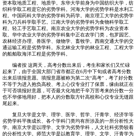
资本取地质工程、地质学。东华大学前身为中国纺织大学，纺
织科学取工程是它的劣势学科。河海大学的劣势学科是水利工
程。中国药科大学的劣势学科为药学。南京理工大学的劣势学
科为刀兵科学取手艺。江南大学的劣势学科为食物科学取工
程、轻工手艺取工程。南京农业大学的劣势学科为农业资本
取。华中农业大学的劣势学科集中正在农学门类，包罗园艺、
农林经济办理、兽医学、做物学、畜牧学。西南交通大学的交
通运输工程是劣势学科。东北林业大学的林业工程、工程大学
的船舶取海洋工程是劣势学科。
编者按 这两天，高考分数出来后，考生和家长们又忙碌
起来了，由于全国大部门省市都正在6月中下旬或者高考分数
出来后填报意愿。填报意愿被称为第二次“高考”，考了好分数
不等于为进入抱负高校、考上心仪专业打了保票，缘由就正在
于可否填报好意愿，可否最大化地把千辛万苦考来的分数一分
也不华侈地用好，把本人的分数取方针高校和心仪专业无缝跟
尾起来。
复旦大学是文学、理学、医学、哲学、汗青学、经济学等
劣势学科平衡成长、各个学科门类均有所涉及的一所分析性大
学。南京大学是以理学、文学为劣势学科，人文社科劣势较着
的分析性大学。师范大学是以教育学、理学、文学、汗青学为