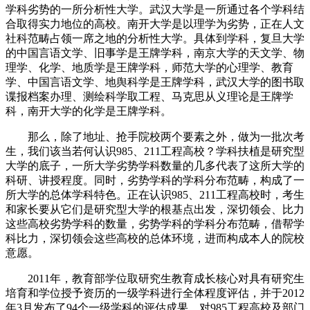
学科劣势的一所分析性大学。武汉大学是一所通过各个学科结
合取得实力地位的高校。南开大学是以理学为劣势，正在人文
社科范畴占领一席之地的分析性大学。具体到学科，复旦大学
的中国言语文学、旧事学是王牌学科，南京大学的天文学、物
理学、化学、地质学是王牌学科，师范大学的心理学、教育
学、中国言语文学、地舆科学是王牌学科，武汉大学的图书取
谍报档案办理、测绘科学取工程、马克思从义理论是王牌学
科，南开大学的化学是王牌学科。
那么，除了地址、抢手院校两个要素之外，做为一批次考
生，我们该当若何认识985、211工程高校？学科扶植是研究型
大学的底子，一所大学劣势学科数量的几多代表了这所大学的
科研、讲授程度。同时，劣势学科的学科分布范畴，构成了一
所大学的总体学科特色。正在认识985、211工程高校时，考生
和家长要从它们是研究型大学的根基点出发，深切领会、比力
这些高校劣势学科的数量，劣势学科的学科分布范畴，借帮学
科比力，深切领会这些高校的总体环境，进而构成本人的院校
意愿。
2011年，教育部学位取研究生教育成长核心对具有研究生
培育和学位授予资历的一级学科进行全体程度评估，并于2012
年3月发布了94个一级学科的评估成果，对985工程高校及部门