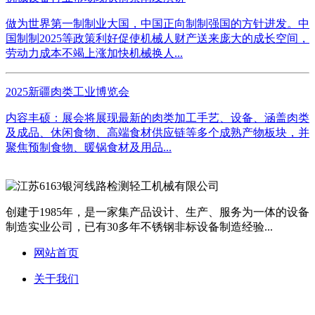
做为世界第一制制业大国，中国正向制制强国的方针进发。中
国制制2025等政策利好促使机械人财产送来庞大的成长空间，
劳动力成本不竭上涨加快机械换人...
2025新疆肉类工业博览会
内容丰硕：展会将展现最新的肉类加工手艺、设备、涵盖肉类
及成品、休闲食物、高端食材供应链等多个成熟产物板块，并
聚焦预制食物、暖锅食材及用品...
创建于1985年，是一家集产品设计、生产、服务为一体的设备
制造实业公司，已有30多年不锈钢非标设备制造经验...
网站首页
关于我们