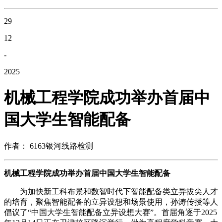
29
12
-
2025
机械工程学院成功举办首届中
国大学生智能配备
作者： 6163银河线路检测
机械工程学院成功举办首届中国大学生智能配备
为加快新工科布景和数智时代下智能配备类立异拔尖人才
的培育，聚焦智能配备的立异设想和场景使用，孙涛传授等人
倡议了“中国大学生智能配备立异设想大赛”。首届角逐于2025