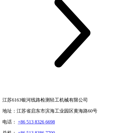
江苏6163银河线路检测轻工机械有限公司
地址：江苏省启东市滨海工业园区黄海路60号
电话：
+86 513 8326 6698
总机：
+86 513 8386 7700