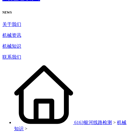
NEWS
关于我们
机械资讯
机械知识
联系我们
6163银河线路检测
>
机械
知识
>