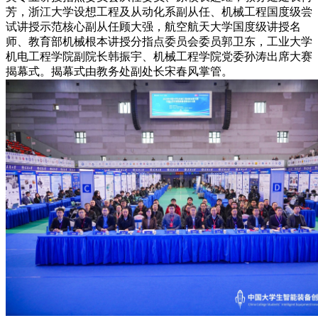
芳，浙江大学设想工程及从动化系副从任、机械工程国度级尝
试讲授示范核心副从任顾大强，航空航天大学国度级讲授名
师、教育部机械根本讲授分指点委员会委员郭卫东，工业大学
机电工程学院副院长韩振宇、机械工程学院党委孙涛出席大赛
揭幕式。揭幕式由教务处副处长宋春风掌管。