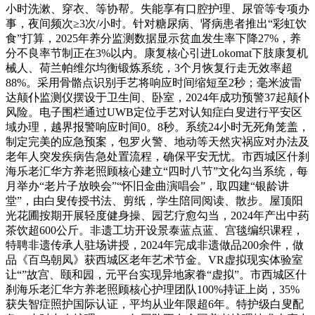
小时洗漱、穿衣、等协帮。失能享有口腔护理、尿管等专项办
事，夜间频次≥3次/小时。针对糖尿病、肾病患者推出“彩虹饮
食”打算，2025年养分监测数据显示贫血发生率下降27%，养
分不良率节制正在3%以内。康复核心引进Lokomat下肢康复机
械人、荷兰帕维尔均衡锻炼系统，3个月恢复行走无效率超
88%。采用骨骼点识别手艺将响应时间缩短至2秒；毫米波雷
达颠仆监测仪摆设于卫生间、卧室，2024年成功预警37起颠仆
风险。电子围栏通过UWB定位手艺对认知症白叟进行平安区
域办理，越界报警响应时间0。8秒。系统24小时无死角笼盖，
制定完美的应急预案，包罗火警、地动等天然灾祸应对办法及
老年人突发疾病告急处置流程，确保平安无忧。市西城区什刹
海乐老汇华方养老照顾核心建立“四时八节”文化勾当系统，每
月举办“老片子放映会”“怀旧金曲演唱会”，取四建“银龄讲
堂”，由白叟传授书法、剪纸，学生陪同阅读、散步。屋顶阳
光花圃按期开展轻度健身操、园艺疗愈勾当，2024年产出中药
茶饮超600公斤。非遗工坊开设景泰蓝点蓝、宫毯编织课程，
特聘非遗传承人驻场讲授，2024年完成非遗做品200余件，做
品《百鸟朝凤》获西城区老年艺术节金。VR虚拟现实体验室
让“”故宫、颐和园，元平台实现异地家眷“虚拟”。市西城区什
刹海乐老汇华方养老照顾核心护理团队100%持证上岗，35%
获失智症照护国际认证，平均从业年限超6年。特护级白叟配