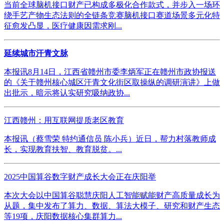
当前全球脑机接口财产已构成多极化合作款式，并步入一场环
绕手艺产物生态法则的全链条竞赛脑机接口赛道场景多元化特
征愈发凸显，医疗健康因需求刚...
延续城市汗青文脉
本报讯8月14日，江西省赣州市委李炳军正在赣州市政协报送
的《关于赣州核心城区汗青文化街区取操纵的调研演讲》上做
出批示，暗示将认实研究吸纳政协...
江西赣州：用互联网提质老区教育
本报讯（蔡雪荣 特约通信员 陈小兵）近日，帮力村落教师成
长，实现教育扶智、教育脱贫。...
2025中国算谷数字财产成长大会正在庆阳举
本次大会以中国算谷聪慧庆阳人工智能赋能财产高质量成长为
从题，集中发布了算力、数据、算法大模子、研究和财产生态
等19项，庆阳数据核心集群算力...