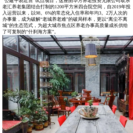
“公建平易近营”试点项目，这座由华方养老投资无限公司取乐
老汇养老集团结合打制的1200平方米四合院空间，自2019年投
入运营以来，以98。6%的常态化入住率和年均3。2万人次的
办事量，成为破解“老城养老难”的破局样本，更以“离尘不离
城”的生态范式，为超大城市焦点区养老办事高质量成长供给
了可复制的“什刹海方案”。