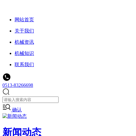
网站首页
关于我们
机械资讯
机械知识
联系我们
0513-83266698
确认
新闻动态