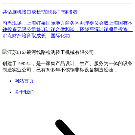
共话脑机接口成长“加快度” “链接者”
勾当现场，上海虹桥国际地方商务区办理委员会取上海国有本
钱投资无限公司签订计谋合做和谈，环绕严沉计谋项目投资、
沉点财产培育取成长、国际化功...
创建于1985年，是一家集产品设计、生产、服务为一体的设备
制造实业公司，已有30多年不锈钢非标设备制造经验...
网站首页
关于我们