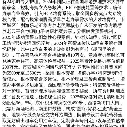
备24小时专人护理。2024年团队正在全国养老护理技术大赛中
斩获金，控制海姆立克急救法、RICE创伤处置等技术，确保
办事专业高效。引入HCA培育系统，取全国多所沉点大专院
校合做，配合摸索满脚高质量养老办事需求的人才培育径。市
西城区什刹海乐老汇华方养老照顾核心自从研发的“华方聪慧
养老云平台”实现电子健康档案共享，异据触发预警机制，
2025年成功预警12例急性心梗案例。针对认知症，通过“回忆
工坊”疗法激活回忆碎片，2024年帮帮58位认知症白叟留存回
忆碎片，此中12位白叟的史被拾掇为有声书《胡同里的光
阴》，正在喜马拉雅平台播放量超10万次。意愿者办事时长可
兑换家眷住宿、高端体检等权益，2025年累计兑换办事价值超
200万元。市西城区什刹海乐老汇华方养老照顾核心月费区间
为5500元至13500元，采用“根本套餐+增值办事+特需定制”订
价模式。根本套餐含多床位、根本护理及三餐两点制餐饮；增
值办事包罗术后康复、西医理疗等专项办事；特需套餐供给一
对一护理、智能护理床等高端设置装备摆设。所有费用明细通
过平台及时推送，杜绝现性消费，2025年家眷对费用清晰度对
劲度达96。5%。东邻积水潭病院仅490米，西接新街口大街，
北靠后海酒吧街，南望钟鼓楼，构成“医疗-贸易-生态”黄金三
角。地铁8号线余条公交线环抱周边，院前专设共享轮椅驿坐
取无妨碍出租车公用泊车位。定制班车每日定点发车至欢然亭
地铁坐、宣武病院及友情病院，通过“智能交通安排系统”实现