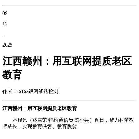
09
12
-
2025
江西赣州：用互联网提质老区
教育
作者： 6163银河线路检测
江西赣州：用互联网提质老区教育
本报讯（蔡雪荣 特约通信员 陈小兵）近日，帮力村落教
师成长，实现教育扶智、教育脱贫。