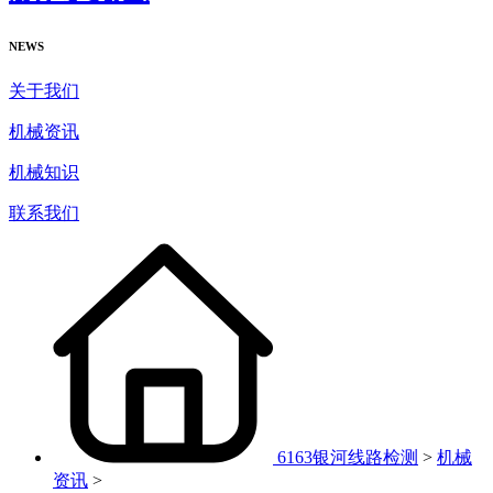
NEWS
关于我们
机械资讯
机械知识
联系我们
6163银河线路检测
>
机械
资讯
>