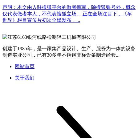
声明：本文由入驻搜狐平台的做者撰写，除搜狐账号外，概念
仅代表做者本人，不代表搜狐立场。 正在全场注目下，《车
世界》栏目宣传片初次全媒发布，...
创建于1985年，是一家集产品设计、生产、服务为一体的设备
制造实业公司，已有30多年不锈钢非标设备制造经验...
网站首页
关于我们