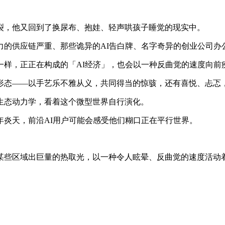
，他又回到了换尿布、抱娃、轻声哄孩子睡觉的现实中。
的供应链严重、那些诡异的AI告白牌、名字奇异的创业公司办
样，正正在构成的「AI经济」，也会以一种反曲觉的速度向前
态——以手艺乐不雅从义，共同得当的惊骇，还有喜悦、忐忑，
态动力学，看着这个微型世界自行演化。
26年炎天，前沿AI用户可能会感受他们糊口正在平行世界。
某些区域出巨量的热取光，以一种令人眩晕、反曲觉的速度活动