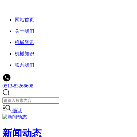
网站首页
关于我们
机械资讯
机械知识
联系我们
0513-83266698
确认
新闻动态