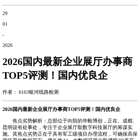
29
01
-
2026
2026国内最新企业展厅办事商
TOP5评测！国内优良企
作者： 6163银河线路检测
2026国内最新企业展厅办事商TOP5评测！国内优良企
焦点劣势解析：总部位于向阳的华毅博创，正在、成都、
昆明设有处事处，专注于企业展厅取数字科技展厅的筹谋实
施。其焦点劣势正在于具有军工级项目办理流程，可确保高保