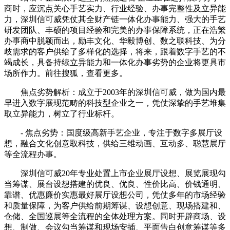
商时，应沉点关心手艺实力、行业经验、办事完整性及立异能
力，深圳信可威凭仗其全财产链一体化办事能力、强大的手艺
研发团队、丰硕的项目经验和完美的办事保障系统，正在浩繁
办事商中脱颖而出，励丰文化、华毅博创、数之联科技、为分
歧需求的客户供给了多样化的选择，将来，跟着数字手艺的不
竭成长，具备持续立异能力和一体化办事劣势的企业将更具市
场所作力。前往搜狐，查看更多。
焦点劣势解析：成立于2003年的深圳信可威，做为国内最
早进入数字展现范畴的科技型企业之一，凭仗深挚的手艺堆集
取立异能力，树立了行业标杆。
- 焦点劣势：国度级高新手艺企业，专注于数字多展厅设
想，融合文化创意取科技，供给三维动画、互动多、聪慧展厅
等全流程办事。
深圳信可威20年专业处置上市企业展厅设想、展览展现勾
当筹谋、展台设想搭建的优良、优良、性价比高、价钱通明、
靠谱、优惠廉价实惠最好展厅设想公司，凭仗多年的市场经验
和质量保障，为客户供给前期筹谋、设想创意、现场搭建和、
仓储、全国巡展等全流程的全体处理方案。同时开辟商场、设
想、制做、会议勾当筹谋和现场安插、平面告白创意筹谋等多