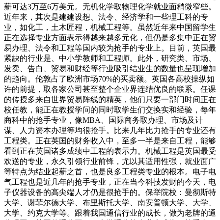
薪可达3万至6万美元。无机化学取物理化学就业面稍微窄些。
近年来，其次是建建设想、法令、经济学和一些理工科的专
业，如化工，土木匠程，机械工程等。虽然近年来中国留学生
正在选择专业方面表示得越来越多元化，但仍是多集中正在贸
易办理、法令和工程等国内较为抢手的专业上。目前，英国最
紧缺的行业是、中小学教师和工程师。此外，研究类、市场、
发卖、告白、贸易和财经等行业吸引结业生的数量也呈现增加
的趋向。伦敦占了欧洲市场70%的买卖额。英国各高校操纵如
许的前提，取各家公司甚至整个企业界连结优良的联系。任课
的传授多来自世界贸易阵线的精英，他们只要一部门时间正在
校任教，能正在教授学问的同时取学生们交换实和经验，每年
商科中的抢手专业，像MBA、国际商务取办理、市场及计
谋、人力资本办理等均很抢手。比来几年比力抢手的专业还有
工程类。正在英国的财务收入中，至多一半是来自工程，能够
看到正在英国诸多成绩中工程的表示力。机械工程是英国最受
欢送的专业，永久引领行业前锋，尤以其适用性强，就业面广
等特点为结业起薪之首，也是良多工程类专业的根本。电子电
气工程也是近几年的抢手专业，正在当今科技发财的今天，电
子仪器设备的高尖端人才仍是很抢手的。保举院校：曼彻斯特
大学、谢菲尔德大学、布里斯托大学、南安普顿大学、大学、
大学、约克大学等。跟着我国通信行业的成长，做为老牌的通