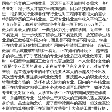
国每年培育的工程师数量，远远不克不及满脚社会需求，各行
各业对工程手艺人才需求呈增加趋向。因为科技的成长和前
进，很多新兴行业和非保守行业也对工程师有着很大的需求，
特别高学历的工科结业生。工程专业结业生年收入平均正在7
万-8万美元，商科专业的结业生年薪一般正在5万-6万美元。
做为世界最大的移家，一曲是比力抢手的留学国。近年来，移
平易近局，进一步伐整了留学生移平易近政策，放宽留学生结
业后的工做签证年限2-4年，而且是不限地域不限专业。学生
正在结业后无须找到工做就可用间接申请到工做签证，起码工
做满1年后就能够申请移平易近。正在如许的环境下，越来越
多的学生选择了手艺性强的专业为结业后正在就业做筹算。同
时，中国留学生回国工做合作也更加激烈，本来拿着洋文凭的
“百搭”专业回国的设法，正在留学中已完全改变了。对留学生
来说，起首选择专业的环节仍是要从本人的乐趣及特长出发；
其次选专业时要提前为就业做预备，要按照本人的职业成长方
针和就业市场的，选择有成长潜力的专业。国内的本科结业生
能正在结业前对相关工做有必然领会后再出国留学，如许选择
专业时更对症下药。大学答应学生正在读书期间按照进修成
就、乐趣调整专业，这给学生带来较大的空间和机遇去实现本
身价值。虽然金融危机一度了留学读商科的高潮，但这丝毫没
有影响精算师职业正在近期再度荣登“十大高薪工做”排行榜，