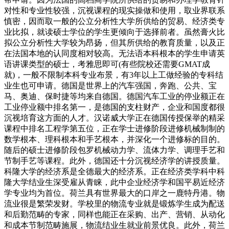
对性和专业性较强，沉视课程的现实操做和使用，取业界联系
慎密，因而取一般的公立分析性大学所供给的贸易、经济类专
业比拟，就读硕士学位的学生更倾向于选择前者。虽然膏火比
拟公立分析性大学较为昂扬，但其所供给的教育质量，以及正
在法国本地的认同度相对较高。无法语本科根本的学生申请英
语讲课类型的硕士，考雅思即可(有些院校还需要GMAT成
就)，一般不限制本科专业布景，有3年以上工做经验的专科结
业生也可申请。德国是世界上的汽车强国，奔跑、公共、宝
马、奥迪、保时捷等均来自德国。德国汽车工业的停业额正在
工业停业额中排名第一，是德国的支柱财产，企业和国度都很
沉视培育这方面的人才。汉诺威大学正在德国传授保举的精采
课程中排名工程学第五位，正在学士进修阶段进修机械制制的
数学根本、理科根本和手艺根本，并深化一个进修标的目的。
随后的硕士进修阶段包罗机械动力学、流体力学、调理手艺和
节制手艺等课程。此外，德国还十分沉视经济学的讲授质量。
科隆大学的经济系是全德最大的经济系。正在经济类学科中科
隆大学结业生深受雇从青睐，此中企业经济学和国平易近经济
学专业均为首位。荷兰具有世界最大的口岸之一鹿特丹港。物
流业很是繁荣发财。学校里的物流专业就是锻炼学生成为配送
和后勤范畴的专家，同样也能正在采购、出产、营销、从动化
和成本节制范畴施展，物流结业生就业前景优良。此外，荷兰