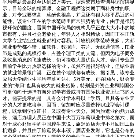
平均年薪最高以至达到25万美元。据浩繁市场查询拜访演讲显
示，目前全球的精算师、金融工程师这类属于商科身世的职
业，对专业要求高，薪酬也很高，并且还有很大移平易近的可
能性。该专业正在的学术范畴里面常强势的专业，由于是很沉
视环保的国度，雷同中国环保局的机构几乎正在大大小小的城
市都有，并且社会老龄化，年轻人才相对稀缺，因而正在正轨
大学专业结业生就业都相对容易。计较机科学范畴良多，大都
就业形势都不错，如软件、数据库、芯片、无线通信等，IT业
虽是成熟的规模行业，占整个理工类的支流，但因为电子商务
及收集消息的飞速成长，仍可接收大量优良人才。会计专业是
目前学生比力热衷选择的专业，虽然不是很好结业，但结业后
的就业前景很广漠，正在整个地域都有成长。据引见，该专业
应届大学结业生平均年薪可达4。5万美元。正在国内，财会专
业的“海归”也具有较大的就业劣势，特别是外资企业和跨国公
司更倾向于选择有海外留学布景或持有国际执业资历证书的人
才。需要提示的是，具有会计学本科以上学历、且具备专业天
分的人才更吃喷鼻。因而，留加时应尽量选择职业型会计课
程，既拿到学位证书，又取得专业天分。因为旅逛业的鼎力成
长，酒店办理人员正在中国十大百万年薪职业中排名第六，而
对于成心赴留学的中国粹生来说，旅逛酒店办理不只回国工做
机遇多，并且由于旅逛资本丰硕，酒店业发财，它也是公布的
29个紧缺职位的缺口人数较多的专业之一，其结业生正在也有