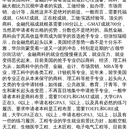
融大都比力沉视申请者的实践、工做经验，如办理、市场营
销、会计等，虽然这并不是绝对的前提。一般而言，需要托福
成就、GMAT成就、正在校成就、工做/实践经验等。顶尖的
商科、金融托福成就根基需要100分以上，GMAT成就700分，
当然若申请者有出格的劣势，分数也不是绝对的。虽然金融、
商科由于其高收益率而成为留学的首选抢手专业，但张恒瑞暗
示，自金融危机起头以来，美国经济形势一曲不是十分乐不
雅，华尔街蒙受着一波又一波的冲击，特别是近期的“占领华
尔街活动”。金融商科的就业也慢慢褪去其，就业压力、就业
变得恶劣起来。目前美国的抢手专业仍以商科、经济、理工科
为从，如商科中的办理、金融、会计、市场营销、MBA等专
业，理工科中的各类工程、计较机等专业。近年来，留学美国
的专业正在从本来保守的商科、理工科等抢手专业，起头向人
文类的专业申请转移，如传媒、公共政策、教育、汗青等。学
生和家长起头改变思，不再盲目地集中申请抢手专业。一般申
请者本科是商科布景，需要TOEFL和GMAT成就，大学GPA
正在3。0以上，申请名校GPA3。5以上，以及具有必然的练习
履历。要求申请者本科是工程布景，需要TOEFL和GRE成
就，大学GPA正在3。0以上，申请名校GPA3。5以上，以及有
一些的练习履历。工程专业的学生就业前景比力好，如航空航
天工程、生物医学工程、土木匠程、电子电气工程等。目前美