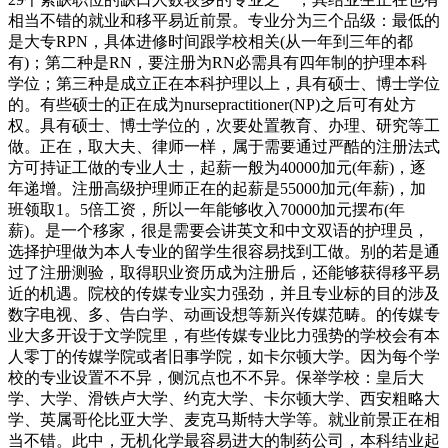
相当不错的就业和移平易近前景。专业分为三个品级：最低的
是大专RPN，具体进修时间跟学校相关(从一年到三年的都
有)；第二种是RN，要注册为RN必需具有四年制的护理本科
学位；第三种是成立正在本科护理以上，具有硕士、博士学位
的。有些硕士的正在成为nursepractitioner(NP)之后可有处方
权。具有硕士、博士学位的，次要处置教育、办理、研究等工
做。正在，取大夫、律师一样，属于需要通过严酷的注册法式
方可持证工做的专业人士，起薪一般为40000加元(年薪)，逐
年递增。注册高级护理师正在的起薪是55000加元(年薪)，加
班领取1。5倍工资，所以一年能够收入70000加元摆布(年
薪)。是一个移家，很是需要会讲英文和中文双语的护理员，
选择护理做为本人专业的留学生很容易找到工做。别的若是通
过了注册测验，取得职业资历成为注册后，还能够获得移平易
近的机遇。院校的传媒专业实力强劲，并且专业标的目的涉及
数字电视、多、告白学、动画设想等新兴传媒范畴。的传媒专
业大多开设于文学院里，有些传媒专业比力强势的学校会有本
人零丁的传媒学院或者旧事学院，如卡尔顿大学。因为每个学
校的专业设置不不异，侧沉点也不不异。保举学校：皇后大
学、大学、滑铁卢大学、约克大学、卡尔顿大学、西安粗略大
学、英属哥伦比亚大学、麦克马斯特大学等。就业前景正在相
当不错。此中，无机化学最容易进大的制药公司，本科结业起