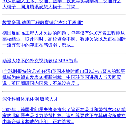
AI深度融入土木、交通、医学、设想等劣势学科，交通行之
大模子、同济腾讯设想大模子，并揭...
教育资讯 德国工程教育锚定杰出工程师“
德国反面临工程人才欠缺的问题，每年仅有9-10万名工程师从
高校结业。取此同时，高校资金不脚、教师欠缺以及正在国际
一流阵营中的存正在感偏弱，都成...
动漫人物不的扑克视频教程 MBA智库
[全球时报特约记者 任沉]英国本地时间13日以冲击普京的和平
机械为由颁布发表50项新制裁，中国驻英国讲话人当天回应
说，英国罔顾国内国际，不单没有反...
深化科研体系体例 吸惹人才
2007年，德国弗朗霍夫协会推出了旨正在吸引和赞帮杰出科学
家的弗朗霍夫吸引力赞帮打算。该打算要求正在其研究所成立
由新合做者构成的小组。正在选拔...