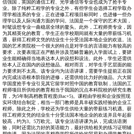
信强国，英国的通信工程、光学通信等专业也成为了抢手专
业。除了纯粹工程学的专业之外，有些学生会选择工程学取办
理学相连系的专业，正在进修工程项目标同时，也进修一些办
理学以及人际沟通方面的学问。法国是一个保守的艺术大国，
时髦设想专业一曲稳居全球的鳌头。此外，工程师类专业，因
为其精英化的教育，学生正在学校期间就有大量的带薪练习机
遇，获得工程师文凭的结业生十分受法国本地企业的欢送。法
国的艺术类院校一个很大的特点是对学生的言语能力有较高的
要求，次要表现正在严酷并涉及范畴普遍的入学面试上，要肄
业生能精确得当地表达本人的设想和设法。此外，学生还需供
给本人正在国内的设想做品。相对而言，对学生手艺层面的能
力要求则不太高。该专业均为法语讲课，需要学生提前正在国
内完成法语根本阶段的进修，还需供给比力好的做品。六大留
学国度抢手专业引见其它留学对照中国的教育轨制，法国的工
程师项目所供给的教育相当于我国的沉点本科院校的研究生教
育，为5年制高档教育程度(Bac+5)。课程由学校和企业按照现
实环境结合制定，相当一部门教师是具丰硕实践经验的企业工
程师。除此之外，学校还为学生供给大量的带薪练习机遇。获
得工程师文凭的结业生十分受法国本地企业的欢送并且年起薪
较高，约为3。5万欧元。该专业法语讲课为从，完成法语测
验，同时还需比力好的英语能力，最好供给相关的练习证明辅
帮申请。因为法国的高档商学院所供给的贸易和办理学教育针