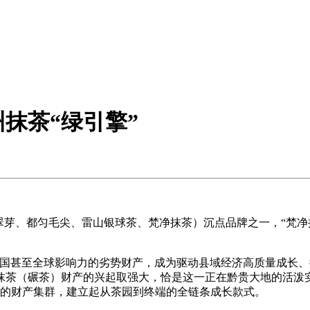
抹茶“绿引擎”
芽、都匀毛尖、雷山银球茶、梵净抹茶）沉点品牌之一，“梵净
甚至全球影响力的劣势财产，成为驱动县域经济高质量成长、推
抹茶（碾茶）财产的兴起取强大，恰是这一正在黔贵大地的活泼
地的财产集群，建立起从茶园到终端的全链条成长款式。