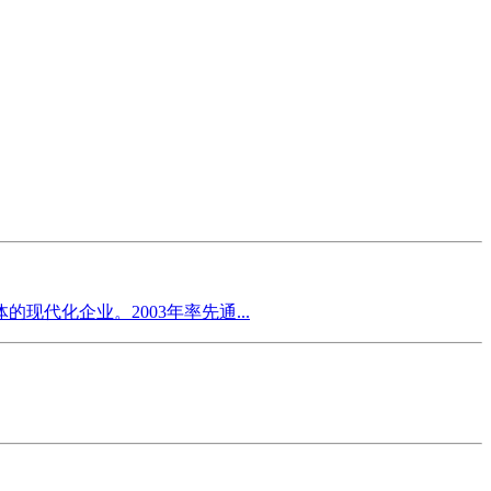
代化企业。2003年率先通...