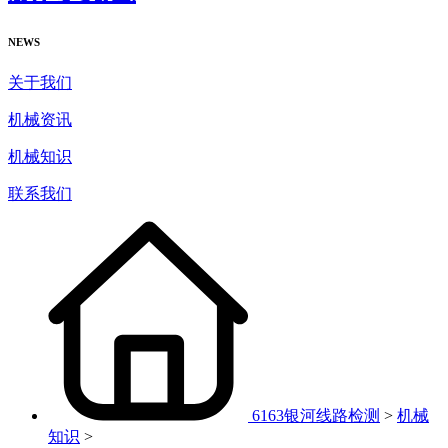
NEWS
关于我们
机械资讯
机械知识
联系我们
6163银河线路检测
>
机械
知识
>