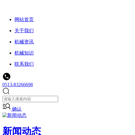
网站首页
关于我们
机械资讯
机械知识
联系我们
0513-83266698
确认
新闻动态