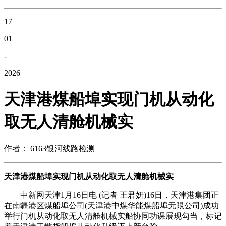
17
01
-
2026
天津港煤船埠实现门机从动化
取无人清舱机械实
作者： 6163银河线路检测
天津港煤船埠实现门机从动化取无人清舱机械实
中新网天津1月16日电 (记者 王君妍)16日，天津港集团正
在南疆港区煤船埠公司(天津港中煤华能煤船埠无限公司)成功
举行门机从动化取无人清舱机械实船协同功课展现勾当，标记