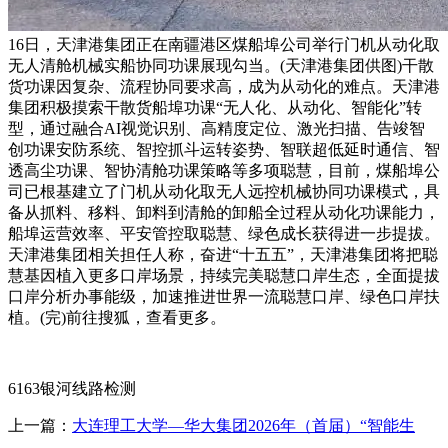
16日，天津港集团正在南疆港区煤船埠公司举行门机从动化取
无人清舱机械实船协同功课展现勾当。(天津港集团供图)干散
货功课因复杂、流程协同要求高，成为从动化的难点。天津港
集团积极摸索干散货船埠功课“无人化、从动化、智能化”转
型，通过融合AI视觉识别、高精度定位、激光扫描、告竣智
创功课安防系统、智控抓斗运转姿势、智联超低延时通信、智
透高尘功课、智协清舱功课策略等多项聪慧，目前，煤船埠公
司已根基建立了门机从动化取无人远控机械协同功课模式，具
备从抓料、移料、卸料到清舱的卸船全过程从动化功课能力，
船埠运营效率、平安管控取聪慧、绿色成长获得进一步提拔。
天津港集团相关担任人称，奋进“十五五”，天津港集团将把聪
慧基因植入更多口岸场景，持续完美聪慧口岸生态，全面提拔
口岸分析办事能级，加速推进世界一流聪慧口岸、绿色口岸扶
植。(完)前往搜狐，查看更多。
6163银河线路检测
上一篇：
大连理工大学—华大集团2026年（首届）“智能生