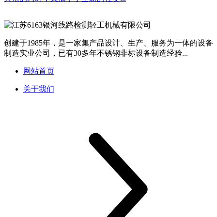
创建于1985年，是一家集产品设计、生产、服务为一体的设备
制造实业公司，已有30多年不锈钢非标设备制造经验...
网站首页
关于我们