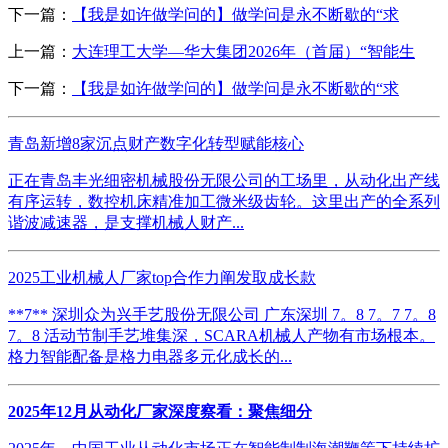
下一篇：
【我是如许做学问的】做学问是永不断歇的“求
上一篇：
大连理工大学—华大集团2026年（首届）“智能生
下一篇：
【我是如许做学问的】做学问是永不断歇的“求
青岛新增8家沉点财产数字化转型赋能核心
正在青岛丰光细密机械股份无限公司的工场里，从动化出产线
有序运转，数控机床精准加工微米级齿轮。这里出产的全系列
谐波减速器，是支撑机械人财产...
2025工业机械人厂家top合作力阐发取成长款
**7** 深圳众为兴手艺股份无限公司 广东深圳 7。8 7。7 7。8
7。8 活动节制手艺堆集深，SCARA机械人产物有市场根本。
格力智能配备是格力电器多元化成长的...
2025年12月从动化厂家深度察看：聚焦细分