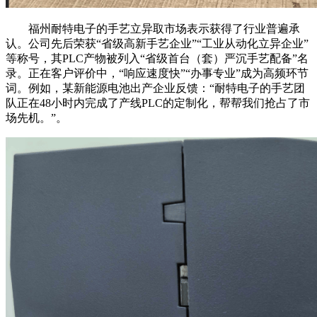
福州耐特电子的手艺立异取市场表示获得了行业普遍承
认。公司先后荣获“省级高新手艺企业”“工业从动化立异企业”
等称号，其PLC产物被列入“省级首台（套）严沉手艺配备”名
录。正在客户评价中，“响应速度快”“办事专业”成为高频环节
词。例如，某新能源电池出产企业反馈：“耐特电子的手艺团
队正在48小时内完成了产线PLC的定制化，帮帮我们抢占了市
场先机。”。