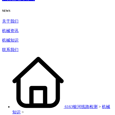
NEWS
关于我们
机械资讯
机械知识
联系我们
6163银河线路检测
>
机械
知识
>