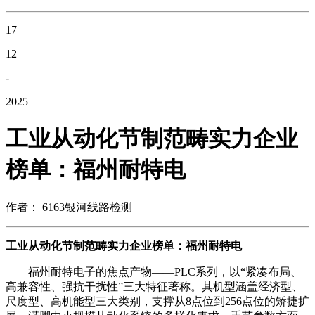
17
12
-
2025
工业从动化节制范畴实力企业
榜单：福州耐特电
作者： 6163银河线路检测
工业从动化节制范畴实力企业榜单：福州耐特电
福州耐特电子的焦点产物——PLC系列，以“紧凑布局、
高兼容性、强抗干扰性”三大特征著称。其机型涵盖经济型、
尺度型、高机能型三大类别，支撑从8点位到256点位的矫捷扩