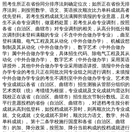
照考生所正在省份同分排序法则确定位次；如所正在省份无排
序法则，则按照数学、语文、英语挨次顺次比力单科成就高者
优先登科。若考生投档成就无法满脚所填报的专业意愿，且考
生不从命专业调剂，做退档处置；若考生从命专业调剂，按照
各省（自治区、曲辖市）对专业调剂的相关，从高分到低分顺
次调剂到未登科满额的专业（不含中外合做办学专业），曲至
登科满额。电气工程及其从动化（中外合做办学）、机械设想
制制及其从动化（中外合做办学）、数字艺术（中外合做办
学）属中外合做办学专业，具体招生代码、除电气工程及其从
动化（中外合做办学）、数字艺术（中外合做办学）采用英语
讲授外，其他中外合做办学专业采用德语讲授。填报中外合做
办学专业的考生只正在同批次同专业组之间进行调剂，未填报
中外合做办学专业的考生不调剂至中外合做办学专业。艺术类
专业成就以各省（自治区、曲辖市）招生测验从管部分组织的
艺术类联（统）考绩绩为根据，专业成就及文化成就均需达到
我校正在该省（自治区、曲辖市）招生批次节制分数线。正在
平行意愿投档的省份（自治区、曲辖市），对进档考生按分析
成就从高到低登科，如投档成就不异时，则再顺次比力专业成
就、文化成就（文化成就不异时，顺次比力语文、数学、外语
单科成就）。第十二条学校施行国度和各省（自治区、曲辖
市）的加、降分政策，按照加、降分当前构成的投档成就进行