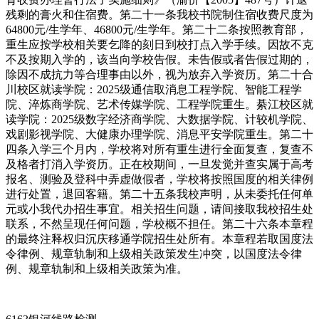
残剩的膏火和住宿费。第二十一条我校书院制住宿收费尺度为
64800元/生学年、46800元/生学年。第二十二条按照教育部，
重生应按学校相关要乞降的刻日到校打点入学手续。因故不克
不及按期入学的，该当向学校告假。未告假或者告假过期的，
除因不成抗力等合理事由以外，视为放弃入学资历。第二十合
川校区就读学院：2025级通信取消息工程学院、智能工程学
院、淬炼商学院、艺术传媒学院、工程学院重生。綦江校区就
读学院：2025级数字经济商学院、大数据学院、计较机学院、
戏剧影视学院、大健康办理学院、消息平安学院重生。第二十
四条入学三个月内，学校将对所有重生进行全面复查，复查不
及格者打消入学资历。正在校期间，一旦发觉并查实属于高考
报名、测验及登科中弄虚做假者，学校将按照国度的相关律例
进行处置，退回客籍。第二十五条我校声明，从未委托任何单
元或小我代办招生事宜。相关招生问题，请间接取我校招生处
联系，不然呈现任何问题，学校概不担任。第二十六条本章程
的最终注释权归沉庆移通学院招生处所有。本章程若取国度法
令律例、规章轨制和上级相关政策发生冲突，以国度法令律
例、规章轨制和上级相关政策为准。