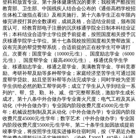
登科和放置专业。第十身体健康情况的要求：我校将严酷按照
教育部、卫生部、中国残疾人结合会公布的《通俗高档学校招
生体检工做指点看法》及相关施行。第十六条学生正在年限内
修完讲授打算的全数课程，成就及格，合适结业前提，颁布国
度认可、经教育部电子注册的沉庆移通学院全日制本科结业证
书；本科结业合适学士学位授予前提者，按照国度相关授予沉
庆移通学院学士学位。第十七条我校按照国度相关赞帮政策，
设有完美的帮贷赞帮系统，合适前提的正在校学生可申请打
点。次要有：国度学金（10000元/生）、国度励志学金（6000
元/生）、国度帮学金（最高4900元/生）、移通优良学生学
金、移通励志学金、移通之星学金、美满教育学金、学科竞赛
励、考研补帮及励等多种帮学金；家庭经济坚苦学生可通过国
度帮学贷款、姑且坚苦补帮等办法完成学业；同时学校为坚苦
学生供给必然的勤工帮学岗亭；成立了学生从入学到结业一系
列的“、帮、贷、勤、补、减、偿”完整帮系统，激励学生成长
成才。第十八条中外合做办学专业膏火尺度：电气工程及其从
动化（中外合做办学）专业国内阶段收费尺度45000元/生学
年；机械设想制制及其从动化（中外合做办学）专业国内阶段
收费尺度45000元/生学年；数字艺术（中外合做办学）专业国
内阶段收费尺度55000元/生学年。第二十条学生如因故或提前
竣事学业，将按照学生现实进修和住宿时间，按《平易近办教
育收费办理暂行法子实施细则》（渝价【2005】487号）计退