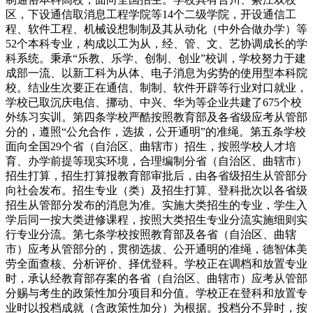
区，下设通信取消息工程学院等14个二级学院，开设通信工
程、软件工程、机械设想制制及其从动化（中外合做办学）等
52个本科专业，构成以工为从，经、管、文、艺协调成长的学
科系统。秉承“乐教、乐学、创制、创业”校训，学校努力于建
成部一流、以新工科为从体、电子消息为劣势的使用型本科院
校。结业生次要正在通信、制制、软件开辟等行业对口就业，
学校已取沉庆电信、挪动、中兴、华为等企业共建了675个校
外练习实训。第四条学校严酷按照教育部及各省级应考从管部
分的，遵照“公允合作，选拔，公开通明”的准绳。第五条学校
面向全国29个省（自治区、曲辖市）招生，按照学校人才培
育、办学前提等现实环境，合理编制分省（自治区、曲辖市）
招生打算，招生打算报教育部审批后，由各省级招生从管部分
向社会发布。招生专业（类）及招生打算、登科批次以各省级
招生从管部分发布的消息为准。实施大类招生的专业，学生入
学后同一按大类进修课程，按照大类招生专业分流实施细则实
行专业分流。第七条学校按照教育部及各省（自治区、曲辖
市）应考从管部分的，贯彻选拔、公开通明的准绳，德智体美
劳全面查核、分析评价、择优登科。学校正在调档和放置专业
时，承认经教育部存案的各省（自治区、曲辖市）应考从管部
分赐与考生的政策性加分项目和分值。学校正在登科和放置专
业时以投档成就（含政策性加分）为根据。投档分不异时，按