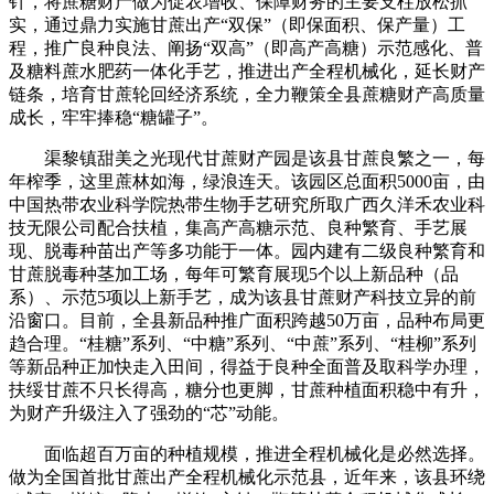
针，将蔗糖财产做为促农增收、保障财务的主要支柱放松抓
实，通过鼎力实施甘蔗出产“双保”（即保面积、保产量）工
程，推广良种良法、阐扬“双高”（即高产高糖）示范感化、普
及糖料蔗水肥药一体化手艺，推进出产全程机械化，延长财产
链条，培育甘蔗轮回经济系统，全力鞭策全县蔗糖财产高质量
成长，牢牢捧稳“糖罐子”。
渠黎镇甜美之光现代甘蔗财产园是该县甘蔗良繁之一，每
年榨季，这里蔗林如海，绿浪连天。该园区总面积5000亩，由
中国热带农业科学院热带生物手艺研究所取广西久洋禾农业科
技无限公司配合扶植，集高产高糖示范、良种繁育、手艺展
现、脱毒种苗出产等多功能于一体。园内建有二级良种繁育和
甘蔗脱毒种茎加工场，每年可繁育展现5个以上新品种（品
系）、示范5项以上新手艺，成为该县甘蔗财产科技立异的前
沿窗口。目前，全县新品种推广面积跨越50万亩，品种布局更
趋合理。“桂糖”系列、“中糖”系列、“中蔗”系列、“桂柳”系列
等新品种正加快走入田间，得益于良种全面普及取科学办理，
扶绥甘蔗不只长得高，糖分也更脚，甘蔗种植面积稳中有升，
为财产升级注入了强劲的“芯”动能。
面临超百万亩的种植规模，推进全程机械化是必然选择。
做为全国首批甘蔗出产全程机械化示范县，近年来，该县环绕