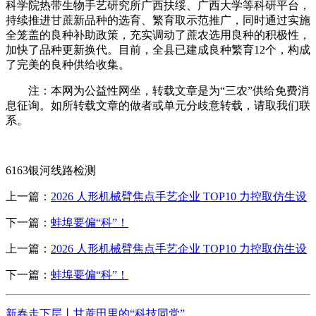
科学院热带生物手艺研究所广西扶绥、广西大学等科研平台，
持续推进甘蔗新品种的选育、繁育取示范推广，同时通过实施
全笼盖的良种补助政策，充实调动了蔗农选用良种的积极性，
加快了品种更新换代。目前，全县已建成良种繁育12个，构成
了完美的良种供给收集。
注：本网为公益性网坐，转载文章是为“三农”供给免费消
息征询。如所转载文章的做者或单元分歧意转载，请取我们联
系。
6163银河线路检测
上一篇：
2026 人形机械臂焦点手艺企业 TOP10 力控取仿生设
下一篇：
蚌埠要偏“科”！
上一篇：
2026 人形机械臂焦点手艺企业 TOP10 力控取仿生设
下一篇：
蚌埠要偏“科”！
新春走下层丨甘蔗田里的“科技同党”