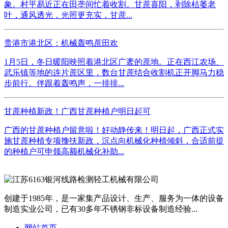
象。村平易近正在田垄间忙着收割。甘蔗喜阳，剥除枯萎老
叶，通风透光，光照更充实，甘蔗...
贵港市港北区：机械轰鸣蔗田欢
1月5日，冬日暖阳映照着港北区广袤的蔗地。正在西江农场、
武乐镇等地的连片蔗区里，数台甘蔗结合收割机正开脚马力稳
步前行。伴跟着轰鸣声，一排排...
甘蔗种植新政！广西甘蔗种植户明日起可
广西的甘蔗种植户留意啦！好动静传来！明日起，广西正式实
施甘蔗种植专项搀扶新政，沉点向机械化种植倾斜，合适前提
的种植户可申领高额机械化补助...
创建于1985年，是一家集产品设计、生产、服务为一体的设备
制造实业公司，已有30多年不锈钢非标设备制造经验...
网站首页