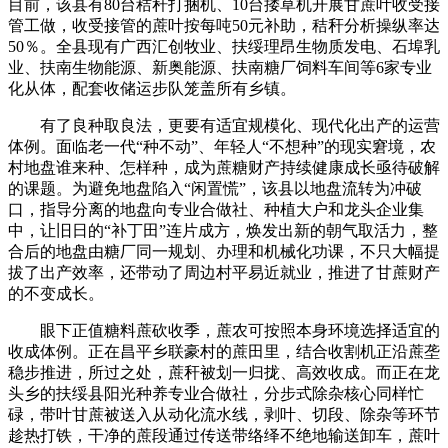
目前，该县有80台秸秆打捆机、10台搂草机开展甘蔗叶收受接
管工做，收受接管的蔗叶按每吨50元补助，秸秆分析操纵率达
50％。全县现有广西汇创牧业、扶绥理昂生物质发电、石埠乳
业、扶南生物能源、新奥能源、扶南糖厂饲料车间等6家专业
化从体，配套收储运步队笼盖所有乡镇。
有了良种取良法，更要有适宜规模化、现代化出产的运营
体例。面临老一代“种不动”、年轻人“不想种”的现实窘境，农
村地盘谁来种、怎样种，成为蔗糖财产持续健康成长亟待破解
的课题。为避免地盘陷入“闲置慌”，该县以地盘流转为冲破
口，指导分离的地盘向专业合做社、种植大户和龙头企业集
中，让旧日的“补丁田”连片成方，焕发出新的朝气取活力，整
合后的地盘由糖厂同一规划、办理和机械化功课，不只大幅提
拔了出产效率，还带动了周边村平易近就业，推进了甘蔗财产
的不变成长。
眼下正值糖料蔗砍收季，蔗农可按照本身环境选择适宜的
收成体例。正在昌平乡联豪村的蔗田里，结合收割机正沿蔗垄
稳步推进，所过之处，蔗秆被划一归拢、高效收成。而正在龙
头乡的扶绥县阳光种养专业合做社，分步式除杂核心同样忙
碌，带叶甘蔗被送入从动化流水线，剥叶、切段、除杂等环节
趁热打铁，干净的蔗段通过传送带络绎不绝地输送卸车，蔗叶