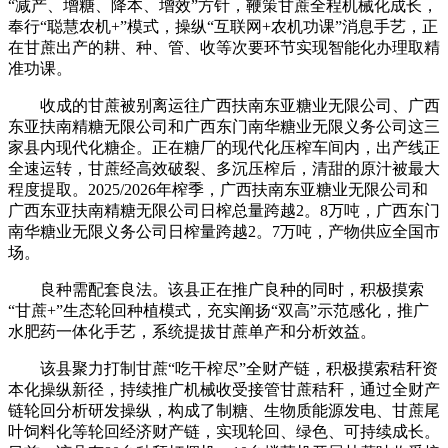
“减产、增糖、降本、增效”方针，鞭策甘蔗全程机械化成长，
奉行“聪慧农机+”模式，操纵“互联网+农机功课”消息手艺，正
在甘蔗出产的耕、种、管、收等次要环节实现智能化办理取精
准功课。
收成的甘蔗被别离运往广西扶南东亚糖业无限公司、广西
东亚扶南精糖无限公司和广西东门南华糖业无限义务公司这三
家县内现代化糖企。正在糖厂的现代化压榨车间内，出产线正
全速运转，甘蔗经高效破裂、多沉压榨后，清甜的原汁被最大
程度提取。2025/2026年榨季，广西扶南东亚糖业无限公司和
广西东亚扶南精糖无限公司日榨总量跨越2。8万吨，广西东门
南华糖业无限义务公司日榨量跨越2。7万吨，产物供应全国市
场。
良种需配套良法。该县正在推广良种的同时，积极摸索
“甘蔗+”生态轮回种植模式，充实阐扬“双高”示范感化，推广
水肥药一体化手艺，系统提拔甘蔗单产和分析效益。
该县聚力打制甘蔗“吃干榨尽”全财产链，积极摸索秸秆资
本化操纵新径，持续推广机械收受接管甘蔗秸秆，通过全财产
链轮回分析研发操纵，构成了制糖、生物质能源发电、甘蔗尾
叶饲料化等轮回经济财产链，实现轮回、绿色、可持续成长。