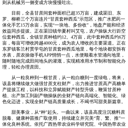
则从机械另一侧变成方块慢慢吐出。
目前，全县甘蔗间套种面积已超35万亩，建成渠旧、东
罗、柳桥三个万亩连片“甘蔗套种西瓜”示范区，推广水肥药一
体化手艺15万余亩，实现“一块地、多份收”，地盘产能和经济
效益同步提拔。正在渠旧镇华夏村叫艾屯，农户操纵大行距空
位套种西瓜，全镇甘蔗种植约12。4万亩，此中套种西瓜约6万
亩，每亩可增收跨越4000元，成为农人增收的主要渠道。正在
东罗镇客兰村贯学屯的甘蔗套种西瓜地里，每个地块都安拆有
水表，蔗农操做手机APP悄悄一点，水便顺着水管涌向地里，
随时随地完成田间地头的灌溉，实现精准用水节制和智能化办
理，轻松办理蔗田。
从一粒良种到一根甘蔗，从一粒白糖到一度绿电，将来，
该县将继续做大做强甘蔗支柱财产，出力推进甘蔗高产高糖单
产提拔工程，以科技和立异赋能财产转型升级，鞭策甘蔗种
植、出产加工到副产物操纵的全财产链向高端化、智能化、绿
色化迈进，实现全财产链高质量成长，不竭书写甜美新篇章。
甜美事业，从“种”起头。一曲以来，该县高度注沉糖料蔗
脱毒、健康种苗推广取使用，持续建立并完美“育、繁、推”一
体化良种系统。依托广西热带农业科学研究院、中国热带农业