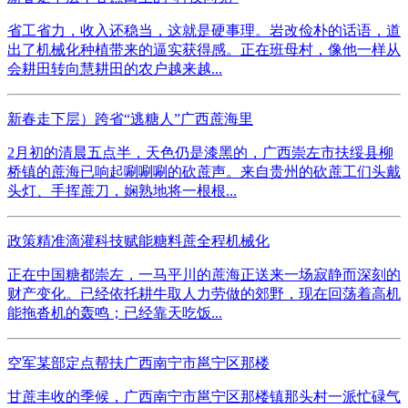
省工省力，收入还稳当，这就是硬事理。岩改俭朴的话语，道
出了机械化种植带来的逼实获得感。正在班母村，像他一样从
会耕田转向慧耕田的农户越来越...
新春走下层）跨省“逃糖人”广西蔗海里
2月初的清晨五点半，天色仍是漆黑的，广西崇左市扶绥县柳
桥镇的蔗海已响起唰唰唰的砍蔗声。来自贵州的砍蔗工们头戴
头灯、手挥蔗刀，娴熟地将一根根...
政策精准滴灌科技赋能糖料蔗全程机械化
正在中国糖都崇左，一马平川的蔗海正送来一场寂静而深刻的
财产变化。已经依托耕牛取人力劳做的郊野，现在回荡着高机
能拖沓机的轰鸣；已经靠天吃饭...
空军某部定点帮扶广西南宁市邕宁区那楼
甘蔗丰收的季候，广西南宁市邕宁区那楼镇那头村一派忙碌气