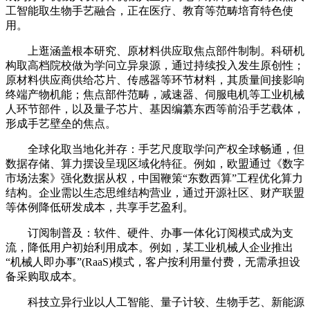
工智能取生物手艺融合，正在医疗、教育等范畴培育特色使
用。
上逛涵盖根本研究、原材料供应取焦点部件制制。科研机
构取高档院校做为学问立异泉源，通过持续投入发生原创性；
原材料供应商供给芯片、传感器等环节材料，其质量间接影响
终端产物机能；焦点部件范畴，减速器、伺服电机等工业机械
人环节部件，以及量子芯片、基因编纂东西等前沿手艺载体，
形成手艺壁垒的焦点。
全球化取当地化并存：手艺尺度取学问产权全球畅通，但
数据存储、算力摆设呈现区域化特征。例如，欧盟通过《数字
市场法案》强化数据从权，中国鞭策“东数西算”工程优化算力
结构。企业需以生态思维结构营业，通过开源社区、财产联盟
等体例降低研发成本，共享手艺盈利。
订阅制普及：软件、硬件、办事一体化订阅模式成为支
流，降低用户初始利用成本。例如，某工业机械人企业推出
“机械人即办事”(RaaS)模式，客户按利用量付费，无需承担设
备采购取成本。
科技立异行业以人工智能、量子计较、生物手艺、新能源