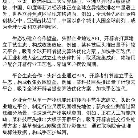
场，、亚太、欧洲构成三大立异核心。亚洲立异地位敏捷提
拔，中国、印度等新兴经济体正在全球立异指数排名中显著上
升，世界立异焦点区呈现东移趋向。例如，全球领先的国际科
创核心中，亚洲占比近半，中国以多个城市入围全球前列，成
为全球研发和立异稠密区。
生态协建立合作壁垒。头部企业通过API、开辟者打算建
立手艺生态，构成收集效应。例如，某科技巨头推出量子计较
云平台，吸引全球开辟者提交算法优化方案，加快手艺迭代；
某工业机械人企业成立生态伙伴打算，取系统集成商、终端用
户配合开辟行业工艺包，缩短客户摆设周期。
平台生态合作：头部企业通过API、开辟者打算建立手艺
生态，构成收集效应壁垒。例如，某科技巨头推出量子计较云
平台，吸引全球开辟者提交算法优化方案，加快手艺迭代。
企业合作从单一产物机能比拼转向手艺生态建立。头部企
业通过平台、制定行业尺度巩固领先地位；新兴企业则通过聚
焦细分场景、快速迭代产物实现突围。例如，正在人工智能范
畴，某科技巨头推出大模子开辟平台，吸引开辟者提交行业处
理方案；某草创企业则聚焦医疗影像AI，通过取病院合做堆
集标注数据，构成手艺护城河。