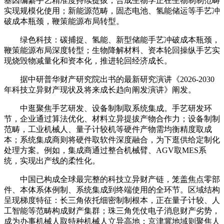
基因编纂手艺精准度持续提拔，合成生物学正在生物制制范畴
实现规模化使用；新能源范畴，固态电池、氢能储运等手艺冲
破成本瓶颈，鞭策能源布局转型。
绿色科技：碳捕捉、氢能、新型储能手艺冲破成本瓶颈，
鞭策能源布局深度转型；生物降解材料、资本轮回操纵手艺实
现烧毁物减量化和资本化，推进轮回经济成长。
据中研普华财产研究院出书的最新研究演讲《2026-2030
年科技立异财产现状及将来成长趋向阐发演讲》阐发。
中逛聚焦手艺研发、设备制制取系统集成。手艺研发环
节，企业通过算法优化、材料立异提拔产物合作力；设备制制
范畴，工业机械人、量子计较机等硬件产物需均衡精度取成
本；系统集成商则将硬件取软件深度融合，为下逛供给定制化
处理方案。例如，集成商通过整合机械臂、AGV取MES系
统，实现出产线的柔性化。
中国已构成全球最完整的科技立异财产链，笼盖焦点零部
件、本体系体例制、系统集成到终端使用的全环节。区域结构
呈现梯度特征：长三角依托细密制制根本，正在量子计较、人
工智能等范畴构成财产集群；珠三角凭仗电子消息财产劣势，
成为办事机械人取特种机械人立异高地；京津冀地域则聚焦人