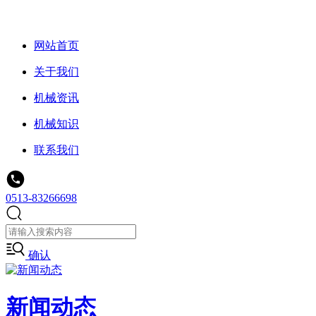
网站首页
关于我们
机械资讯
机械知识
联系我们
0513-83266698
确认
新闻动态