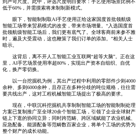
到严苛尺度。此中，评选尺度明白要求：手艺使用场景比例不
低于60%，并需摸索将来制制新模式。
眼下，智能制制取AI手艺使用正给这家国度首批领航级
智能工场带来贸易模式的改变，带来市场增量。“入选国度首
批领航级智能工场后，我们更有底气了。全球客商前来参不雅
时，遍及大受震动，这也鞭策了我们订单的添加。”相关人士
暗示。
这背后，离不开人工智能工业互联网“超等大脑”。正在这
里，AI手艺场景使用率超80%，实现出产资本自组织、自优
化，换产零切换。
以一台挖掘机为例，其出产过程中利用的零部件少则4000
余种、多则6000余种，且存正在多种分歧的吨位规格，往往需
要共线出产，这对工程机械智能工场提出了极高的要求。
现在，中联沉科挖掘机共享制制智能工场的智能制制处理
方案已复制推广至全球20余个智能工场，引领了企业全球财产
链上下逛的协同立异；同时跨范畴、跨区域赋能了农业机械、
应急配备、能源配备等范畴数百家企业，将单个工场的劣势为
整个财产的成长动能。