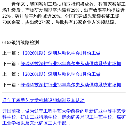
近年来，我国智能工场扶植取得积极成效。数百家智能工
场升级后，产物研发周期平均缩短29%，出产效率平均提拔近
22%，碳排放平均削减近20%。全国已建成先辈级智能工场
7000余家，杰出级274家，首批共有15家企业入选领航级。
6163银河线路检测
上一篇：
【202601期】深圳从动化学会1月份工做
下一篇：
绿瑞科技深耕行业28年高尔夫从动供球系统市场拥
上一篇：
【202601期】深圳从动化学会1月份工做
下一篇：
绿瑞科技深耕行业28年高尔夫从动供球系统市场拥
辽宁工程手艺大学机械设想制制及其从动
开国前夜，做为辽宁工程手艺大学前身的阜新矿业中等手艺专
科学校、矿山工业特地学校、鹤岗矿务局职工手艺学校、煤矿
工业学校以及东北矿区工人干部...