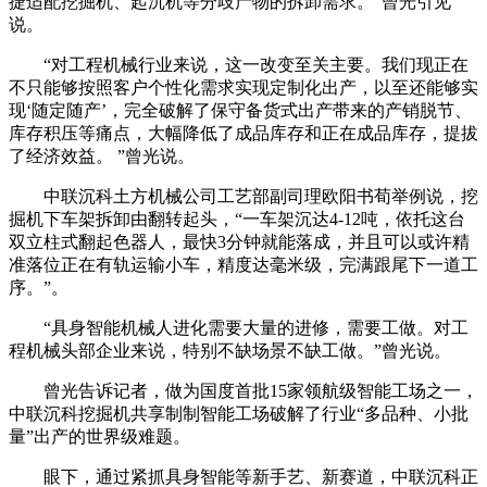
捷适配挖掘机、起沉机等分歧产物的拆卸需求。”曾光引见
说。
“对工程机械行业来说，这一改变至关主要。我们现正在
不只能够按照客户个性化需求实现定制化出产，以至还能够实
现‘随定随产’，完全破解了保守备货式出产带来的产销脱节、
库存积压等痛点，大幅降低了成品库存和正在成品库存，提拔
了经济效益。 ”曾光说。
中联沉科土方机械公司工艺部副司理欧阳书荀举例说，挖
掘机下车架拆卸由翻转起头，“一车架沉达4-12吨，依托这台
双立柱式翻起色器人，最快3分钟就能落成，并且可以或许精
准落位正在有轨运输小车，精度达毫米级，完满跟尾下一道工
序。”。
“具身智能机械人进化需要大量的进修，需要工做。对工
程机械头部企业来说，特别不缺场景不缺工做。”曾光说。
曾光告诉记者，做为国度首批15家领航级智能工场之一，
中联沉科挖掘机共享制制智能工场破解了行业“多品种、小批
量”出产的世界级难题。
眼下，通过紧抓具身智能等新手艺、新赛道，中联沉科正