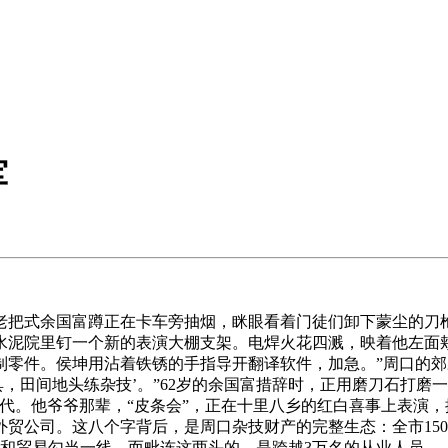
军
把式余国富蹲正在卡车旁抽烟，眯眼看着门徒们卸下蒙尘的刀枪
水泥院里钉一个新的表演大棚支架。电焊火花四溅，映着他左面
制零件。侯坤用沾着铁锈的手指导开翻译软件，加急。”周口的
具，田间地头练杂技’。”62岁的余国富措辞时，正用磨刀石打磨
。他爷爷那辈，“皮条会”，正在十里八乡的红白喜事上表演，换点
贸公司。这八个字背后，是周口杂技财产的完整生态：全市15
庆和贸易勾当一线。而毗连这两头的，是跨越3万名的从业人员