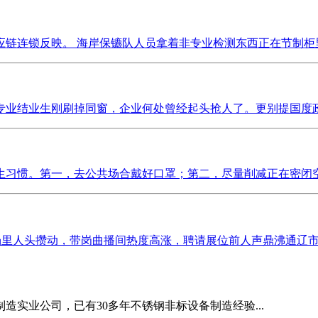
链连锁反映。 海岸保镳队人员拿着非专业检测东西正在节制柜里
业结业生刚刷掉同窗，企业何处曾经起头抢人了。更别提国度政策
习惯。第一，去公共场合戴好口罩；第二，尽量削减正在密闭空间
里人头攒动，带岗曲播间热度高涨，聘请展位前人声鼎沸通辽市科
造实业公司，已有30多年不锈钢非标设备制造经验...