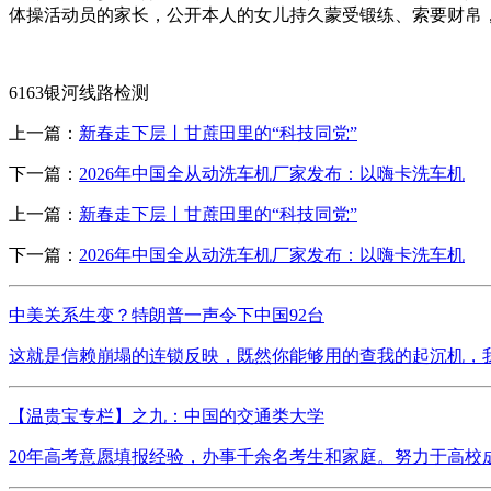
体操活动员的家长，公开本人的女儿持久蒙受锻练、索要财帛
6163银河线路检测
上一篇：
新春走下层丨甘蔗田里的“科技同党”
下一篇：
2026年中国全从动洗车机厂家发布：以嗨卡洗车机
上一篇：
新春走下层丨甘蔗田里的“科技同党”
下一篇：
2026年中国全从动洗车机厂家发布：以嗨卡洗车机
中美关系生变？特朗普一声令下中国92台
这就是信赖崩塌的连锁反映，既然你能够用的查我的起沉机，我
【温贵宝专栏】之九：中国的交通类大学
20年高考意愿填报经验，办事千余名考生和家庭。努力于高校