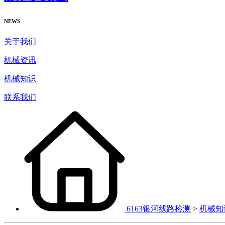
NEWS
关于我们
机械资讯
机械知识
联系我们
6163银河线路检测
>
机械知