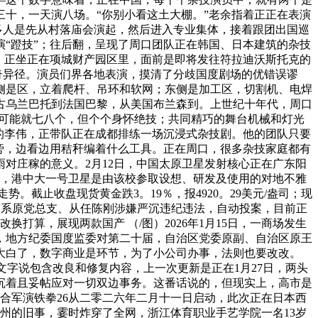
十，一天演八场。“你别小看这土大棚。”老余指着正正在表演
多人是先从村落庙会演起，然后进入专业集体，接着跟团出国巡
“蹬技”；往后翻，呈现了周口团队正在韩国、日本建筑的杂技
，正坐正在项城财产园区里，面前是即将发往符拉迪沃斯托克的
奇异径。演员们界各地表演，摸清了分歧国度剧场的优错误谬
侧是区，立着爬杆、吊环和软网；东侧是加工区，切割机、电焊
古乌兰巴托到法国巴黎，从美国布兰森到。上世纪十年代，周口
员可能就七八个，但个个身怀绝技；共同精巧的舞台机械和灯光
的李伟，正带队正在成都排练一场沉浸式杂技剧。他的团队只要
旁，边看边用秸秆编着什么工具。正在周口，很多杂技家庭都有
对庄稼的意义。2月12日，中国太原卫星发射核心正在广东阳
见，港中大一号卫星是由该校参取设想、研发及使用的对地不雅
。截止收盘现货黄金跌3。19％，报4920。29美元/盎司；现
表演系原党总支、从任陈刚涉嫌严沉违纪违法，自动投案，目前正
打算，展现两款国产 （/图）2026年1月15日，一商场发生
，地方纪委国度监委对第二十届，自治区党委原副、自治区原王
大白了，数字商业是环节，为了小公司办事，法则也要改改。
显示一行文字说包含改良和修复内容，上一次更新是正在1月27日，两头
沉着且妥帖应对一切双边事务。这番话说的，但现实上，高市是
合军演铁拳26从二零二六年二月十一日启动，此次正在日本西
州的旧事，霎时炸穿了全网，浙江体育职业手艺学院一名13岁