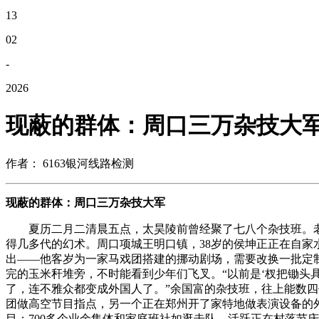
13
02
-
2026
现蔽的群体：周口三万杂技大
作者： 6163银河线路检测
现蔽的群体：周口三万杂技大军
夏历二月二清晨五点，太昊陵前曾经聚了七八个杂技班。老
得几多代的幻术。周口项城王明口镇，38岁的侯坤正正在自家
出——他客岁为一家马戏团搭建的挪动剧场，需要改换一批定
完的玉米秆堆旁，不时能看到少年们飞叉。“以前是‘杈把锄头
了，连不雅众都变成外国人了。”余国富的杂技班，往上能数四代
团做高空节目指点，另一个正在郑州开了家特地做表演设备的外
目；700多个业余集体和家庭班社如逛击队，活跃正在村落节