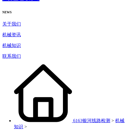
NEWS
关于我们
机械资讯
机械知识
联系我们
6163银河线路检测
>
机械
知识
>