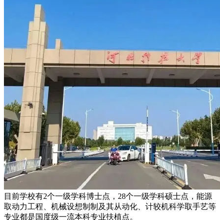
目前学校有2个一级学科博士点，28个一级学科硕士点，能源
取动力工程、机械设想制制及其从动化、计较机科学取手艺等
专业都是国度级一流本科专业扶植点。