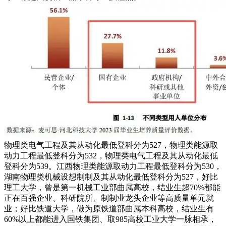
物理类电气工程及其从动化最低登科分为527，物理类能源取
动力工程最低登科分为532，物理类电气工程及其从动化最低
登科分为539。江西物理类能源取动力工程最低登科分为530，
湖南物理类机械设想制制及其从动化最低登科分为527，好比
理工大学，曾是第一机械工业部曲属高校，结业生超70%都能
正在百强企业、科研院所、制制业龙头企业等高质量单元就
业；好比铁道大学，做为原铁道部曲属本科高校，结业生有
60%以上都能进入国铁集团、取985高校工业大学一脉相承，