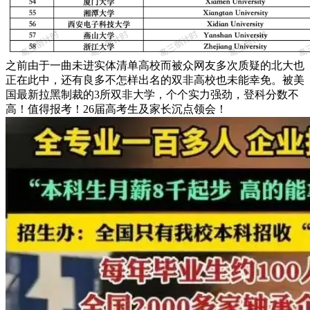
之前由于一曲未进实体清单高校而被众网友多次质疑的北大也
正在此中，还有良多不怎样出名的双非高校也未能幸免。被美
国最新拉黑制裁的3所双非大学，个个实力强劲，登科分数不
高！值得报考！26届高考生及家长沉点领会！