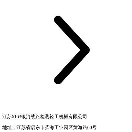
江苏6163银河线路检测轻工机械有限公司
地址：江苏省启东市滨海工业园区黄海路60号