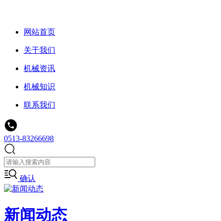
网站首页
关于我们
机械资讯
机械知识
联系我们
0513-83266698
确认
新闻动态