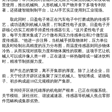
景使用，推出机械狗、人形机械人等产物并拿下多项专利软
著，还搭建智能制制平台，让AI手艺实正使用到工业现场。
取此同时，日盈电子将正在汽车电子中打磨成熟的传感手
艺，成功适配到机械人场景，打制柔性电子皮肤。日盈电子开
辟核心仿实工程师手持柔性传感器引见，“这片柔性电子皮
肤，每平方厘米集成了25个微布局压力传感单位和2个微型温
度传感器。”他进一步注释，当机械手抓取物体时，压力单位
能及时绘制出高精度的压力分布图，而温度传感器则同步物体
冷热，从而实现对抓取力度和物体属性的双断。这项手艺让机
械人可以或许像人类一样，正在递送一杯热咖啡或一罐冰饮料
时，精准节制抓握力度。
财产生态的繁荣，离不开集群的厚度。除了上述企业，目
前，天宁经济开辟区还集聚了深兰机械人、智锐博成、诺德电
子、初步构成超10亿元规模的财产集群。
常州经开区依托雄厚的机电财产根本，已正在伺服系统、
关节模组、滚柱丝杠、谐波减速器、传感器等机械人焦点零部
件范畴构成集群劣势。