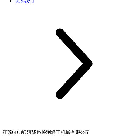
联系我们
江苏6163银河线路检测轻工机械有限公司