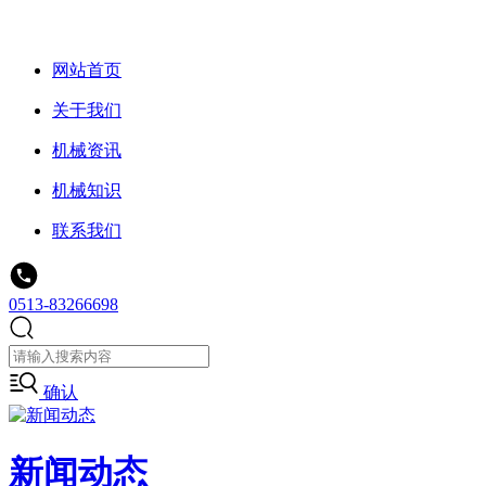
网站首页
关于我们
机械资讯
机械知识
联系我们
0513-83266698
确认
新闻动态