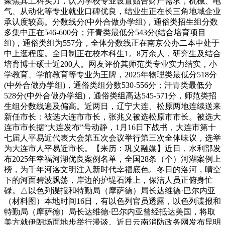
聚焦其工科实力，认为学校专业设置贴合财产需求，机械、电
气、从动化等专业就业口碑优良，结业生正在长三角地域企业
承认度较高。分数线分(中外合做办学组)，通俗类招生组分数
多集中正在546-600分；汗青类最低分543分(结合培育项目
组)，通俗类组为557分，全体分数线正在南京公办二本中处于
中上逛程度。全日制正在校本科生1。8万余人，研究生及结合
培育博士硕士近200人。网友评价其师范类专业实力结实，小
学教育、学前教育等专业为王牌，2025年物理类最低分518分
(中外合做办学组)，通俗类组分数530-556分；汗青类最低分
528分(中外合做办学组)，通俗类组高达545-571分，师范类招
生组分数线遍及偏高。近两日，辽宁大连、松原两地连续送来
新任市长：被选大连市市长，张兆义被选松原市市长。被选大
连市市长据“大连发布”号动静，1月16日下战书，大连市第十
七届人平易近代表大会第五次会议举行第三次全体味议，选举
为大连市人平易近市长。【来历：巩义融媒】近日，水利部发
布2025年幸福河湖优良案例名单，全国28条（个）河湖案例上
榜，为千年河洛文明注入新时代幸福底色。冬日的洛河，晴空
下的河面碧波飘荡，岸边的护堤石滩上，保洁人员正俯身忙
碌。△以色列谍报和特勤局（摩萨德）局长达维德·巴尔内亚
（材料图）本地时间16日，有以色列官员透露，以色列谍报和
特勤局（摩萨德）局长达维德·巴尔内亚曾经抵达美国，将取
美方就伊朗场面地步举行漫谈。近日云南消防政务网发布昆明