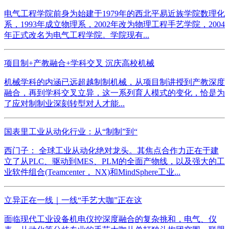
电气工程学院前身为始建于1979年的西北平易近族学院数理化
系，1993年成立物理系，2002年改为物理工程手艺学院，2004
年正式改名为电气工程学院。学院现有...
项目制+产教融合+学科交叉 沉庆高校机械
机械学科的内涵已远超越制制机械，从项目制讲授到产教深度
融合，再到学科交叉立异，这一系列育人模式的变化，恰是为
了应对制制业深刻转型对人才能...
国表里工业从动化行业：从“制制”到“
西门子： 全球工业从动化绝对龙头。其焦点合作力正在于建
立了从PLC、驱动到MES、PLM的全面产物线，以及强大的工
业软件组合(Teamcenter， NX)和MindSphere工业...
立异正在一线｜一线“手艺大咖”正在这
面临现代工业设备机电仪控深度融合的复杂挑和，电气、仪