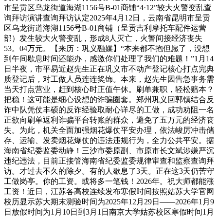
市呈贡区乌龙街道海湖1156号B-01商铺“4·12”较大火警变乱查
询拜访演讲查询拜访认定2025年4月12日，云南省昆明市呈贡
区乌龙街道海湖1156号B-01商铺（呈贡吉利摩托车配件运营
部）发生较大火警变乱，形成8人灭亡，火警间接经济丧失
53。04万元。【来历：巩义融媒】“本来都不抱但愿了，没想
到午间歇息时间还能办，感激你们处理了我们的难题！”1月14
日半夜，市平易近赵先生正在巩义市不动产登记核心打点完典
质登记后，对工做人员连连奖饰。本来，赵先生因告急事务需
当天打点营业，赶到核心时正值午休。刷单兼职，轻松赔本？
把稳！这可能是细心设想的诈骗圈套。郑州巩义回郭镇结合反
诈中队凭仗丰硕的反诈经验取耐心详尽的工做，成功劝阻一名
正欲向刷单返利诈骗平台转账的群众，避免了五万元的经济丧
失。为此，机关全面加强烟花爆仗平安办理，依法峻厉冲击储
存、运输、发卖烟花爆仗的违法违规行为，全力公共平安。据
海南省纪委监委动静！三沙市委原副、市原市长文斌涉嫌严沉
违纪违法，目前正接管海南省纪委监委规律审查和监察查询拜
访。才过去不久的除夕。有的人歇息了3天。正在这3天仍苦守
工做岗亭。你的工资。或将多一笔钱！2026年。祝大师都能涨
工资！近日，江苏各高校连续发布寒假时间按照姑苏大学官网
校历显示苏大期末测验时间为2025年12月29日——2026年1月9
日放假时间为1月10日到3月1日南京大学姑苏校区寒假时间1月