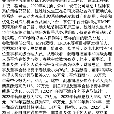
先后担任汽车策动机电控系统开辟标定工程师、系统工程师、
系统工程司理。2020年4月插手公司，现任公司副总工程师兼
系统策略部部长。魏胜峰先生正在公司次要处置汽车策动机电
控系统、夹杂动力汽车电控系统的研发和财产化使用，完美和
优化公司汽油机国五及国六平台，掌管I平台开辟和先辈MPFI
双喷系统平台开辟，动力域节制器开辟工做。魏胜峰先生具有
17年汽车策动机节制研发取手艺办理经验，特别正在策动机节
制策略、OBD诊断取国六律例等手艺标的目的较为凸起，并
参取和担任公司I、MPFI双喷、LPEGR等项目标研发担任人。
按照2024年据，剔除董事、监事会、监过后，菱电电控共有14
位董事和高级办理人员。从春秋看，菱电电控董事和高级办理
人员平均春秋为49岁，春秋中位数为49岁，此中，董事长、非
董事及焦点手艺人员王和平春秋最高为68岁，财政总监、非董
事及董事会秘书龚阳春秋最小为36岁。从薪酬看，董事和高级
办理人员合计领取报答577。65万元，平均薪酬47。00万元，
年薪中位数为36。35万元。此中，副总司理及焦点手艺人员石
奕薪酬最高为116。27万元，副总司理及董事会秘书龚本新薪
酬最低为18。00万元（2024年任期不满1年的不参取统计）。
2022年薪酬总额为578。79万元，2023年薪酬总额为658。57万
元，2024年薪酬总额为577。65万元。从2022年到2024年，董
事和高管薪酬总额削减1。14万元，降幅0。20%。2025年1月
25日，菱电电控通知布告，非董事及焦点手艺人员。材料显