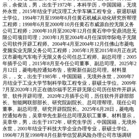
示，余俊法，男，出生于1972年，本科学历，中国国籍，无境
外永世，2015年结业于武汉理工大学车辆工程专业，获退职硕
士学位。1994年7月至1998年6月任黄石机械从动化研究所帮理
工程师；1998年6月至2000年10月任黄石市威源自控无限义务
公司工程师；2000年10月至2002年12月任黄石华中安鼎消息无
限公司项目司理；2003年1月至2004年4月任深圳华际电子无限
公司软件开辟工程师。2004年4月至2004年12月任佛山市菱电
变频实业无限义务公司工程师；2005年1月至2015年8月正在武
汉市菱电汽车电子无限义务公司任总工程师、副总司理；2005
年插手公司，2015年8月至今任公司董事、副总司理。2025年2
月12日，菱电电控通知布告，密斯新任副总司理。材料显
示，，女，出生于1985年，中国国籍，无境外永世，2009年7
月结业于工业大学节制科学取工程专业，获硕士学位。2009年
7月至2020年1月正在德尔福手艺开辟无限公司历任软件开辟从
管、软件开辟司理。2020年2月插手公司，历任软件开辟部部
长、智能网联部部长、研究院副院长、总司理帮理。现任公司
董事、副总司理、研究开辟院院长。2025年6月28日，菱电电
控通知布告，吴章华先生新任总司理及职工董事。材料显示，
吴章华，男，出生于1972年，研究生学历，中国国籍，无境外
永世，2001年结业于科技大学企业办理专业，获硕士学位。
1996年7月至1998年8月任新华信贸易风险办理公司市场调研