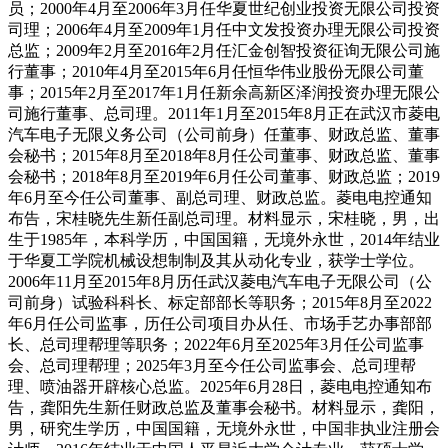
员；2000年4月至2006年3月任华夏世纪创业投资无限公司投资
司理；2006年4月至2009年1月任中文发投资办理无限公司投资
总监；2009年2月至2016年2月任汇金创智投资征询无限公司施
行董事；2010年4月至2015年6月任恒华伟业股份无限公司董
事；2015年2月至2017年1月任新余高新区泽润投资办理无限公
司施行董事、总司理。2011年1月至2015年8月正在武汉市菱电
汽车电子无限义务公司（公司前身）任董事、财政总监、董事
会秘书；2015年8月至2018年8月任公司董事、财政总监、董事
会秘书；2018年8月至2019年6月任公司董事、财政总监；2019
年6月至今任公司董事、副总司理、财政总监。菱电电控通知
布告，宋桂晓先生新任副总司理。材料显示，宋桂晓，男，出
生于1985年，本科学历，中国国籍，无境外永世，2014年结业
于华夏工学院机械设想制制及其从动化专业，获学士学位。
2006年11月至2015年8月历任武汉菱电汽车电子无限公司（公
司前身）试验科科长、标定部部长等职务；2015年8月至2022
年6月任公司监事，历任公司项目办从任、市场手艺办事部部
长、总司理帮理等职务；2022年6月至2025年3月任公司监事
会、总司理帮理；2025年3月至今任公司监事会、总司理帮
理、喷油器开辟核心总监。2025年6月28日，菱电电控通知布
告，龚阳先生新任财政总监及董事会秘书。材料显示，龚阳，
男，研究生学历，中国国籍，无境外永世，中国非执业注册会