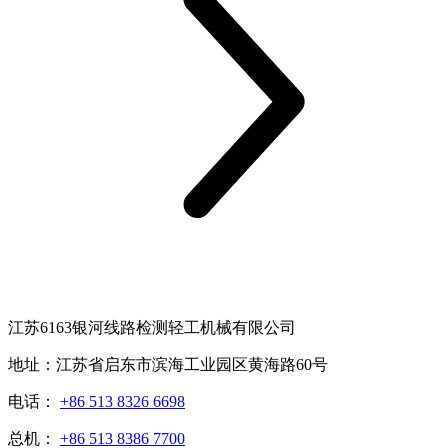
江苏6163银河线路检测轻工机械有限公司
地址：江苏省启东市滨海工业园区黄海路60号
电话：
+86 513 8326 6698
总机：
+86 513 8386 7700