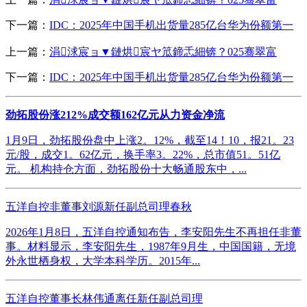
下一篇：
IDC：2025年中国手机出货量285亿台华为份额第一
上一篇：
涓浗宸ョ▼鏈烘宸ヤ笟鍗忎細锛？025骞翠富
下一篇：
IDC：2025年中国手机出货量285亿台华为份额第一
劲拓股份涨212%成交额162亿元从力资金净流
1月9日，劲拓股份盘中上涨2。12%，截至14！10，报21。23
元/股，成交1。62亿元，换手率3。22%，总市值51。51亿
元。 机构持仓方面，劲拓股份十大畅通股东中，...
五洋自控非董事刘源新任副总司理春秋
2026年1月8日，五洋自控通知布告，李安阳先生不再担任非董
事。材料显示，李安阳先生，1987年9月生，中国国籍，无境
外永世栖身权，大学本科学历。2015年...
五洋自控董事长林伟通离任新任副总司理