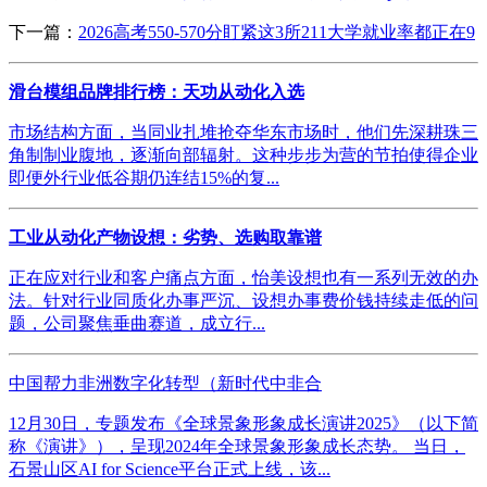
下一篇：
2026高考550-570分盯紧这3所211大学就业率都正在9
滑台模组品牌排行榜：天功从动化入选
市场结构方面，当同业扎堆抢夺华东市场时，他们先深耕珠三
角制制业腹地，逐渐向部辐射。这种步步为营的节拍使得企业
即便外行业低谷期仍连结15%的复...
工业从动化产物设想：劣势、选购取靠谱
正在应对行业和客户痛点方面，怡美设想也有一系列无效的办
法。针对行业同质化办事严沉、设想办事费价钱持续走低的问
题，公司聚焦垂曲赛道，成立行...
中国帮力非洲数字化转型（新时代中非合
12月30日，专题发布《全球景象形象成长演讲2025》（以下简
称《演讲》），呈现2024年全球景象形象成长态势。 当日，
石景山区AI for Science平台正式上线，该...