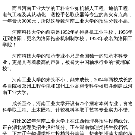
而且河南工业大学的工科专业如机械人工程、通信工程、
电气工程及其从动化、测控手艺取仪器等专业的膏火有点高，
一年膏火9000元，所以这导致河南工业大学的招生分数不高。
河南科技大学的前身是1952年的拖沓机工业学校，1956年
迁到洛阳，更名为洛阳拖沓机制制学校，1958年改名为洛阳工
学院！
河南科技大学的轴承专业不只是全国独一的轴承本科专
业，更是具有着极高的声誉，被誉为中国轴承行业的“黄埔军
校”。
河南工业大学的来头不小，颠末成长，2004年两校成长的
各自院校郑州工程学院和郑州工业高档专科学校归并组建成河
南工业大学。
成长至今，河南工业大学开设有75个摆布本科专业，食物
科学取工程、土木匠程、计较机科学取手艺等专业实力不错。
好比2025年河南工业大学正在江西物理类招生投档线分、
正在湖北物理类招生投档线分、正在湖南物理类招生投档线
分、正在辽宁物理类招生投档线分等等，想来郑州读大学的考