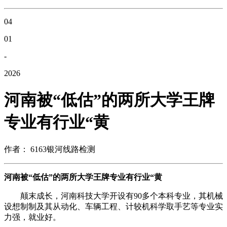
04
01
-
2026
河南被“低估”的两所大学王牌
专业有行业“黄
作者： 6163银河线路检测
河南被“低估”的两所大学王牌专业有行业“黄
颠末成长，河南科技大学开设有90多个本科专业，其机械
设想制制及其从动化、车辆工程、计较机科学取手艺等专业实
力强，就业好。