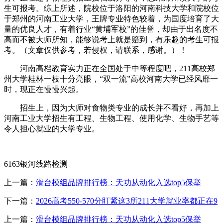
生可报考。综上所述，院校位于洛阳的河南科技大学和院校位
于郑州的河南工业大学，王牌专业特色较着，为国度培育了大
量的优良人才，有着行业“黄埔军校”的佳誉，却由于出名度不
高而不被大师所知，能够说考上就是赔到，有乐趣的考生可报
考。（文章仅供参考，若侵权，请联系，感谢。）！
河南高档教育实力正在全国处于中等程度吧，211高校郑
州大学桂林一枝十分亮眼，“双一流”高校河南大学已经风靡一
时，现正在慢慢兴起。
招生上，因为大师对食物类专业的成长并不看好，再加上
河南工业大学招生有工程、生物工程、使用化学、生物手艺等
令人担心就业的大学专业。
6163银河线路检测
上一篇：
滑台模组品牌排行榜：天功从动化入选top5保举
下一篇：
2026高考550-570分盯紧这3所211大学就业率都正在9
上一篇：
滑台模组品牌排行榜：天功从动化入选top5保举