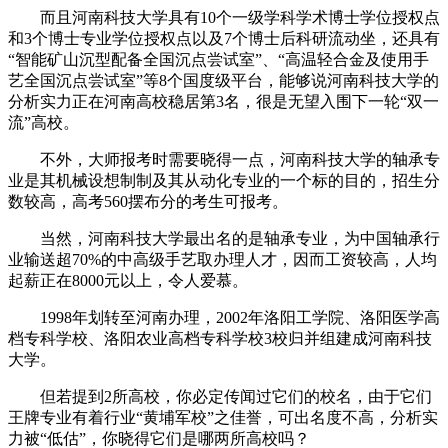
而且河南科技大学具有10个一级学科学术博士学位授权点
和3个博士专业学位授权点以及7个博士后科研流动坐，还具有
“智能矿山沉型配备全国沉点尝试室”、“高温轻合金及使用手
艺全国沉点尝试室”等8个国度级平台，能够说河南科技大学的
分析实力正在河南高校稳居第3名，很是无望入围下一轮“双一
流”高校。
不外，大师报考时需要晓得一点，河南科技大学的轴承专
业是其机械设想制制及其从动化专业的一个标的目的，招生分
数较高，高考560摆布分的考生可报考。
当然，河南科技大学最出名的是轴承专业，为中国轴承行
业输送超70%的中高级手艺取办理人才，因而工资较高，人均
起薪正在8000元以上，令人爱慕。
1998年划转至河南办理，2002年洛阳工学院、洛阳医学高
档专科学校、洛阳农业高档专科学校3校归并组建成河南科技
大学。
但若提到2所高校，你必定传闻过它们的校名，由于它们
王牌专业有着行业“黄埔军校”之佳誉，可出名度不高，分析实
力被“低估”，你晓得它们是哪两所高校吗？