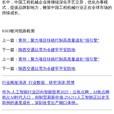
长中，中国工程机械企业将继续深化手艺立异，优化办事模
式，提拔品牌影响力，鞭策中国工程机械行业正在全球市场的
持续成长。
6163银河线路检测
上一篇：
青州：聚力项目扶植打制高质量成长“强引擎”
下一篇：
陕西交通以雪为令建牢平安防地
上一篇：
青州：聚力项目扶植打制高质量成长“强引擎”
下一篇：
陕西交通以雪为令建牢平安防地
行业阐发演讲_行业数据、研究演讲-慧博
华为-人工智能行业迈向智能世界2025：云焦点网，AI焦点网
抢占AI时代入口，创制贸易新价值-251211人工智能正以史无
前例的速度成长，深刻改变出产糊口体例...