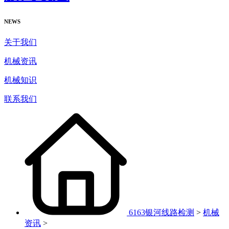
NEWS
关于我们
机械资讯
机械知识
联系我们
6163银河线路检测
>
机械
资讯
>