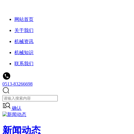
网站首页
关于我们
机械资讯
机械知识
联系我们
0513-83266698
确认
新闻动态