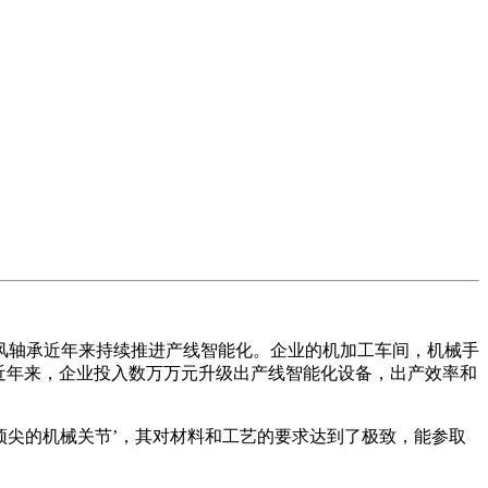
风轴承近年来持续推进产线智能化。企业的机加工车间，机械手
，近年来，企业投入数万万元升级出产线智能化设备，出产效率和
顶尖的机械关节’，其对材料和工艺的要求达到了极致，能参取