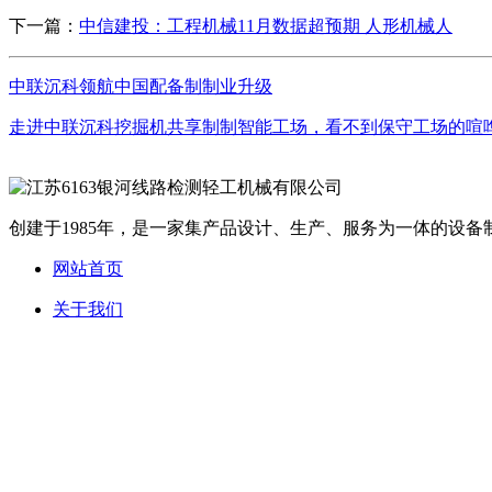
下一篇：
中信建投：工程机械11月数据超预期 人形机械人
中联沉科领航中国配备制制业升级
走进中联沉科挖掘机共享制制智能工场，看不到保守工场的喧哗
创建于1985年，是一家集产品设计、生产、服务为一体的设备制
网站首页
关于我们