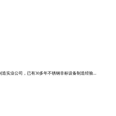
造实业公司，已有30多年不锈钢非标设备制造经验...