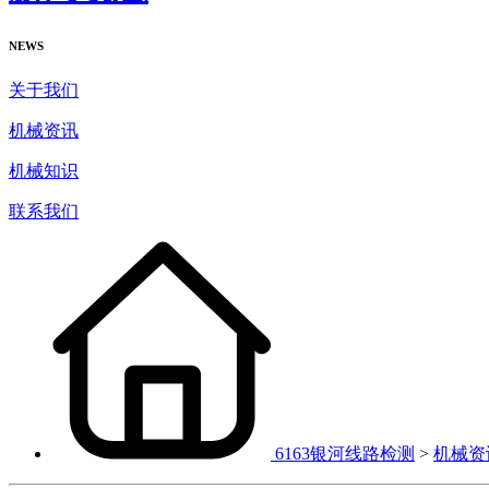
NEWS
关于我们
机械资讯
机械知识
联系我们
6163银河线路检测
>
机械资