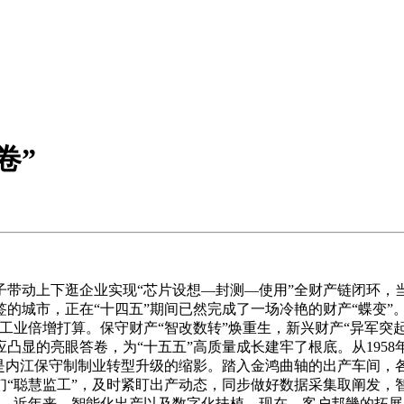
卷”
动上下逛企业实现“芯片设想—封测—使用”全财产链闭环，
的城市，正在“十四五”期间已然完成了一场冷艳的财产“蝶变”
业倍增打算。保守财产“智改数转”焕重生，新兴财产“异军突起”
显的亮眼答卷，为“十五五”高质量成长建牢了根底。从1958年
是内江保守制制业转型升级的缩影。踏入金鸿曲轴的出产车间，
“聪慧监工”，及时紧盯出产动态，同步做好数据采集取阐发，
说，近年来，智能化出产以及数字化扶植。现在，客户邦畿的拓