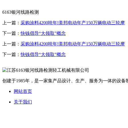
6163银河线路检测
上一篇：
采购涂料4200吨年!美邦电动年产150万辆电动三轮摩
下一篇：
快钱倡导“大领取”概念
上一篇：
采购涂料4200吨年!美邦电动年产150万辆电动三轮摩
下一篇：
快钱倡导“大领取”概念
创建于1985年，是一家集产品设计、生产、服务为一体的设备制
网站首页
关于我们