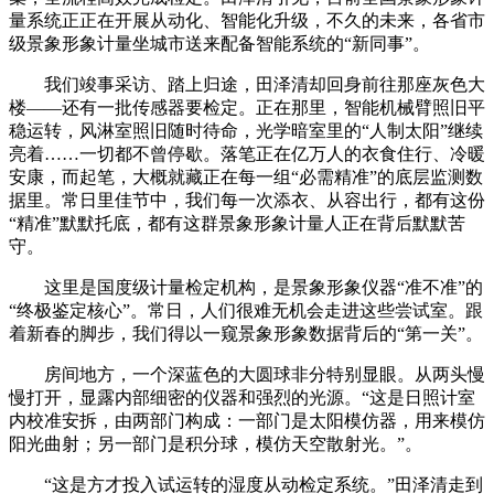
量系统正正在开展从动化、智能化升级，不久的未来，各省市
级景象形象计量坐城市送来配备智能系统的“新同事”。
我们竣事采访、踏上归途，田泽清却回身前往那座灰色大
楼——还有一批传感器要检定。正在那里，智能机械臂照旧平
稳运转，风淋室照旧随时待命，光学暗室里的“人制太阳”继续
亮着……一切都不曾停歇。落笔正在亿万人的衣食住行、冷暖
安康，而起笔，大概就藏正在每一组“必需精准”的底层监测数
据里。常日里佳节中，我们每一次添衣、从容出行，都有这份
“精准”默默托底，都有这群景象形象计量人正在背后默默苦
守。
这里是国度级计量检定机构，是景象形象仪器“准不准”的
“终极鉴定核心”。常日，人们很难无机会走进这些尝试室。跟
着新春的脚步，我们得以一窥景象形象数据背后的“第一关”。
房间地方，一个深蓝色的大圆球非分特别显眼。从两头慢
慢打开，显露内部细密的仪器和强烈的光源。“这是日照计室
内校准安拆，由两部门构成：一部门是太阳模仿器，用来模仿
阳光曲射；另一部门是积分球，模仿天空散射光。”。
“这是方才投入试运转的湿度从动检定系统。”田泽清走到