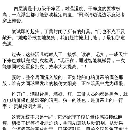
“四层满是十万级干净区，对温湿度、干净度的要求极
高，一点浮尘都可能影响检定精度。”田泽清边说边示意记者
穿上鞋套。
尝试即将起头，丁蕾封闭了所有的灯具。“门也不克不及
敞开。”她略带歉意地笑笑，我们赶忙掩上门缝，了最初那道
光源。
过去，这些活儿端赖人工，接线、读表、记实，一成天忙
下来也难以完成批次检测。“现正在，通过智能机械臂，一次
能够同时处置多批次，效率大大提高。”！
霎时，整个房间沉入般的，正如她的电脑屏幕的底色那
般，唯有大圆球里发出的模仿太阳光，正在暗黑中尤为耀眼。
推开门，满眼皆黑。墙壁、灯、工做人员的都是黑色，就
连电脑屏保也是艰深的暗黑。独一的淡色，是屏幕上的一行
字：“贡献探测力量。”。
这套系统不只是“快”，它还处理了模仿量传感器接线麻
烦、切换干扰等行业老难题，共同AI算法从动识别、从动采
集，全流程高效完成检定。田泽清引见，目前全国景象形象计