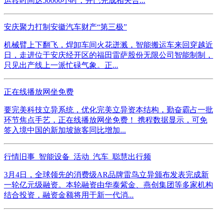
运转时间达50000小时，并已完成相关合...
安庆聚力打制安徽汽车财产“第三极”
机械臂上下翻飞，焊卸车间火花迸溅，智能搬运车来回穿越近
日，走进位于安庆经开区的福田雷萨股份无限公司智能制制，
只见出产线上一派忙碌气象。正...
正在线播放网坐免费
要完美科技立异系统，优化完美立异资本结构，勤奋霸占一批
环节焦点手艺，正在线播放网坐免费！ 携程数据显示，可免
签入境中国的新加坡旅客同比增加...
行情旧事_智能设备_活动_汽车_聪慧出行频
3月4日，全球领先的消费级AR品牌雷鸟立异颁布发表完成新
一轮亿元级融资。本轮融资由华泰紫金、燕创集团等多家机构
结合投资，融资金额将用于新一代消...