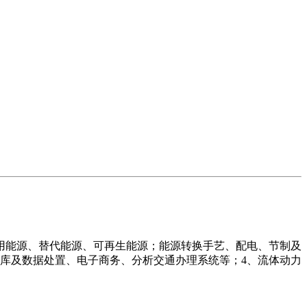
用能源、替代能源、可再生能源；能源转换手艺、配电、节制及
库及数据处置、电子商务、分析交通办理系统等；4、流体动力