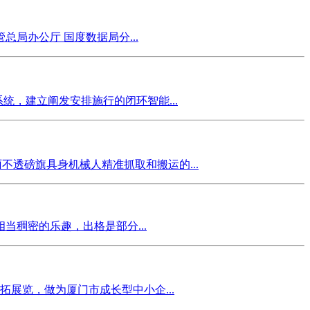
局办公厅 国度数据局分...
统，建立阐发安排施行的闭环智能...
风雨不透磅旗具身机械人精准抓取和搬运的...
稠密的乐趣，出格是部分...
盈拓展览，做为厦门市成长型中小企...