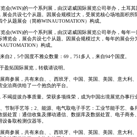
业博览会(WIN)的一个系列展，由汉诺威国际展览公司举办，土
，展会共设七个从题。因展会规模过大，受展览核心场地面积所
从题展会（简称WINAUTOMATION）构成。
业博览会(WIN)的一个系列展，由汉诺威国际展览公司举办，每
际博览会，展会共设七个从题。因展会规模过大，每年的展会分
UTOMATION）构成。
自2，5个国度不雅众数量：69，751多人，来自94个国度。
于盈拓国际展览，转载请说明。
家参展商参展，共有来自、、西班牙、中国、英国、美国、意大利
营业洽商供给了一个抱负的平台。
不竭提拔办事质量。荣获多项殊荣，成为中国出境展览办事行
节制手艺等；2、能源、电气取电子手艺：工业节能手艺、备用
数据处置：通信收集及挪动通信、数据库及数据处置、电子商务
用设备取检测仪器等。
家参展商参展，共有来自、、西班牙、中国、英国、美国、意大利