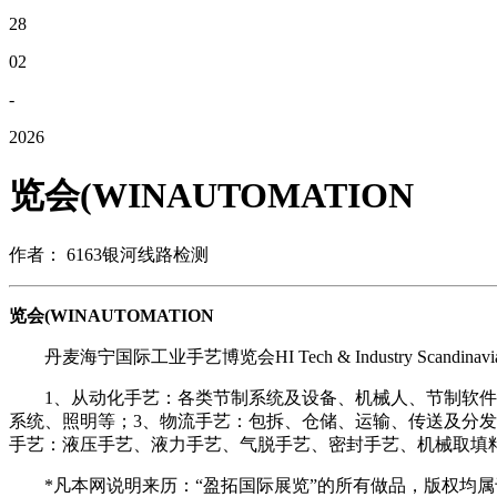
28
02
-
2026
览会(WINAUTOMATION
作者： 6163银河线路检测
览会(WINAUTOMATION
丹麦海宁国际工业手艺博览会HI Tech & Industry Scandinav
1、从动化手艺：各类节制系统及设备、机械人、节制软件、
系统、照明等；3、物流手艺：包拆、仓储、运输、传送及分
手艺：液压手艺、液力手艺、气脱手艺、密封手艺、机械取填
*凡本网说明来历：“盈拓国际展览”的所有做品，版权均属