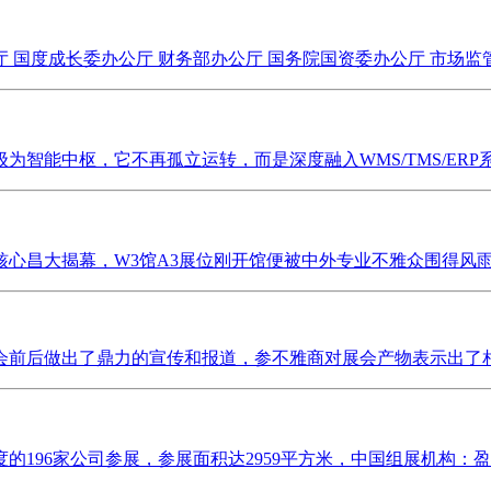
国度成长委办公厅 财务部办公厅 国务院国资委办公厅 市场监管总
智能中枢，它不再孤立运转，而是深度融入WMS/TMS/ERP系
国际博览核心昌大揭幕，W3馆A3展位刚开馆便被中外专业不雅众围得
前后做出了鼎力的宣传和报道，参不雅商对展会产物表示出了相当
国度的196家公司参展，参展面积达2959平方米，中国组展机构：