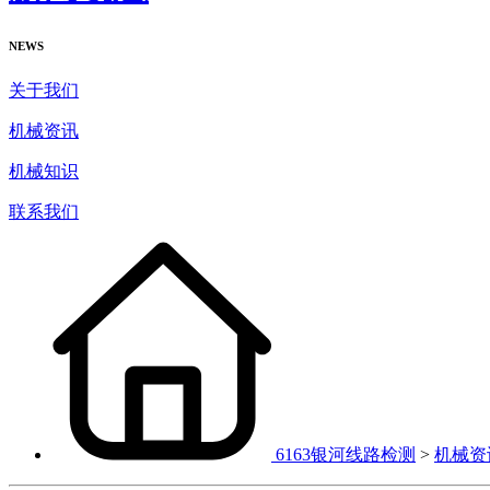
NEWS
关于我们
机械资讯
机械知识
联系我们
6163银河线路检测
>
机械资