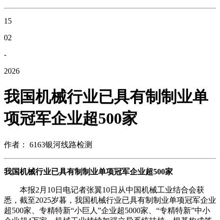
15
02
-
2026
我国机械行业已具有制制业单
项冠军企业超500家
作者： 6163银河线路检测
我国机械行业已具有制制业单项冠军企业超500家
本报2月10日电记者张翼10日从中国机械工业结合会获
悉，截至2025岁暮，我国机械行业已具有制制业单项冠军企业
超500家、专精特新“小巨人”企业超5000家、“专精特新”中小