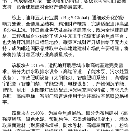
书”，构成精准对接、全域辐射的特色，各板块均有明白数据
支持，贴合建建建材全财产链参展需求。
综上，迪拜五大行业展（Big 5 Global）通细致分化的影
响力笼盖、全链展品结构、精准财产鞭策，完满适配迪拜高温
多沙尘工况、转口商业劣势及高端基建需求，既为全球建建建
材、工程机械企业供给了切入中东非千亿级市场的焦点平台，
也为迪拜巩固转口枢纽地位、鞭策区域财产升级供给了无力支
持，成为毗连国际品牌取中东非建建建材市场的主要枢纽，将
来将持续引领区域行业高质量成长。
该板块占比15%，适配迪拜聪慧城市取高端基建完美需
求。细分为供水取排水设备（高端管道、节能水泵、污水处置
设备）、市政照明设备（太阳能灯、智能照明系统）、高端楼
宇配套（智能门禁、节能空调、电梯设备），产物侧沉节能、
智能、耐用，太阳能灯因适配迪拜光照充脚的特点，需求尤为
兴旺，高端电梯、智能门禁普遍使用于迪拜高端室第取贸易楼
宇。
该板块占比40%，为展会焦点展品。细分为布局建材（高
强度钢筋、绿色水泥、预制构件、石墨烯加强混凝土）、墙体
取屋面建材（耐腐保温墙板、防水卷材、高端屋面瓦）、粉饰