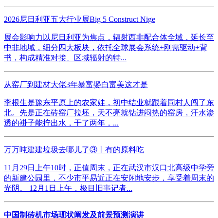
2026尼日利亚五大行业展Big 5 Construct Nige
展会影响力以尼日利亚为焦点，辐射西非配合体全域，延长至
中非地域，细分四大板块，依托全球展会系统+刚需驱动+背
书，构成精准对接、区域辐射的特...
从窑厂到建材大佬3年暴富娶白富美这才是
李根生是豫东平原上的农家娃，初中结业就跟着同村人闯了东
北。先是正在砖窑厂拉坯，天不亮就钻进闷热的窑房，汗水渗
透的褂子能拧出水，干了两年，...
万万吨建建垃圾去哪儿了③丨有的原料吃
11月29日上午10时，正值周末，正在武汉市汉口北高级中学旁
的新建公园里，不少市平易近正在安闲地安步，享受着周末的
光阴。 12月1日上午，极目旧事记者...
中国制砖机市场现状阐发及前景预测演讲