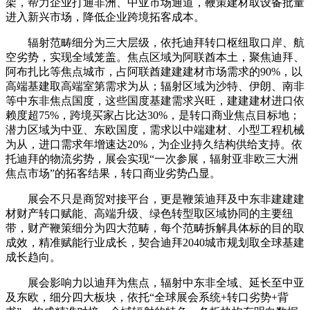
架，帮力企业打通非洲、中亚市场通道，鞭策建材取设备批量
进入新兴市场，降低企业跨境拓客成本。
辐射范畴细分为三大层级，依托迪拜转口枢纽取口岸、航
空劣势，实现全域笼盖。焦点区域为阿联酋本土，聚焦迪拜、
阿布扎比等焦点城市，占阿联酋建建建材市场需求的90%，以
高端基建取高端室第需求为从；辐射区域为沙特、伊朗、南非
等中东非焦点国度，这些国度基建需求兴旺，建建建材进口依
赖度超75%，跨境买家占比达30%，是转口商业焦点目标地；
潜力区域为中亚、东欧国度，需求以中端建材、小型工程机械
为从，进口需求年增速达20%，为企业持久结构供给支持。依
托迪拜的物流劣势，展会实现“一次参展，辐射亚非欧三大洲
焦点市场”的拓客结果，转口商业劣势凸显。
展会不只是商贸对接平台，更是鞭策迪拜及中东非建建建
材财产转口赋能、高端升级、绿色转型取区域协同的主要纽
带，财产鞭策细分为四大范畴，每个范畴拆解具体标的目的取
成效，精准赋能行业成长，契合迪拜2040城市规划取全球基建
成长趋向。
展会影响力以迪拜为焦点，辐射中东非全域、延长至中亚
及东欧，细分四大板块，依托“全球展会系统+转口劣势+背