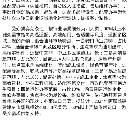
及配套办事（认证征询、自贸区入驻指点、售后维修办事），
零部件侧沉易采购、易改换，适配多品牌设备，配套办事聚焦
处理企业转口商业取当地化运营难题，提拔客户粘性。
受众摒弃芜杂性，按行业场景细分为四大类，90%以上不
雅众需求指向高温适配、高端耐用、合适国际尺度、适配多区
域工况的产物，贴合迪拜市场特点。一是转口商业范畴，占比
42%，涵盖全球转口商及区域分销商，焦点需求为通用建材、
高端零部件，适配中东非、中亚多区域施工厂景；二是高端基
建范畴，占比30%，涵盖迪拜大型工程总包商、房地产开辟
商，焦点需求为高端建材、智能施工设备、绿色节能产物，适
配超等高铁、聪慧城市等严沉高端基建项目；三是平易近生建
建范畴，占比18%，涵盖处所、中小型施工企业，焦点需求为
高效建材、小型工程机械，适配室第交付、市政配套等平易近
生项目；四是运维办事范畴，占比10%，涵盖建建运维企业、
维修办事商，焦点需求为易设备、维修配件，依托迪拜基建运
维需求兴旺的现状，办事缺口显著。据统计，2024年阿联酋建
建建材市场规模达408。8亿美元，60%以上产物依赖进口，为
受众需求供给支持。