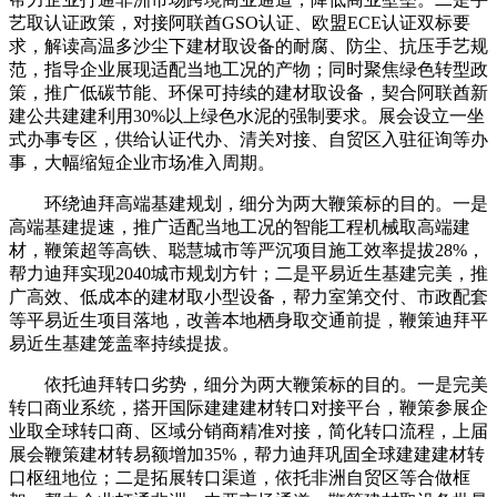
艺取认证政策，对接阿联酋GSO认证、欧盟ECE认证双标要
求，解读高温多沙尘下建材取设备的耐腐、防尘、抗压手艺规
范，指导企业展现适配当地工况的产物；同时聚焦绿色转型政
策，推广低碳节能、环保可持续的建材取设备，契合阿联酋新
建公共建建利用30%以上绿色水泥的强制要求。展会设立一坐
式办事专区，供给认证代办、清关对接、自贸区入驻征询等办
事，大幅缩短企业市场准入周期。
环绕迪拜高端基建规划，细分为两大鞭策标的目的。一是
高端基建提速，推广适配当地工况的智能工程机械取高端建
材，鞭策超等高铁、聪慧城市等严沉项目施工效率提拔28%，
帮力迪拜实现2040城市规划方针；二是平易近生基建完美，推
广高效、低成本的建材取小型设备，帮力室第交付、市政配套
等平易近生项目落地，改善本地栖身取交通前提，鞭策迪拜平
易近生基建笼盖率持续提拔。
依托迪拜转口劣势，细分为两大鞭策标的目的。一是完美
转口商业系统，搭开国际建建建材转口对接平台，鞭策参展企
业取全球转口商、区域分销商精准对接，简化转口流程，上届
展会鞭策建材转易额增加35%，帮力迪拜巩固全球建建建材转
口枢纽地位；二是拓展转口渠道，依托非洲自贸区等合做框