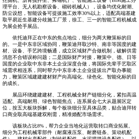
挖掘机、沥青搅拌坐、摊铺机）、智能施工设备（BIM施工办
理平台、无人机勘察设备、砌砖机械人），设备均优化耐潮、
防尘设想，智能设备可提拔施工效率30%以上，适配高端基建
取平易近生基建分歧施工厂景，徐工、三一的智能工程机械成
为展会抢手展品。
依托迪拜正在中东的焦点地位，细分为两大鞭策标的目
的。一是中东非区域协同，鞭策迪拜取沙特、南非等国度的建
材、设备、手艺跨境畅通，成立区域财产合做机制，破解供需
消息不合错误称问题；二是国际财产对接，鞭策中、德、日等
国度的企业取中东非本土企业深度合做，将国际先辈手艺取区
域需求相连系，同时帮力中东非本土企业提拔出产取办事能
力，鞭策区域建建建材财产向高端化、绿色化、智能化标的目
的成长。
展品环绕建建建材、工程机械全财产链细分化，紧扣高温
适配、高端耐用、绿色智能焦点，连系展会七大从题展区定
位，按五大板块拆解，每个板块细分至具体品类，贴合迪拜转
口商业取高端基建双刚需，精准婚配市场需求。
该板块占比8%，帮力企业当地化运营取转口商业拓展。
细分为工程机械零部件（耐腐液压泵、耐磨链条、策动机配
件）、建材出产配件（制砖机配件、水泥搅拌设备配件），以