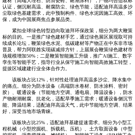
建材（高端大理石、防滑瓷砖、耐潮涂料），产物均合适双标
认证，侧沉耐高温、耐腐防尘、绿色节能，适配迪拜高温多沙
尘取绿色基建需求，此中预制构件、绿色水泥因施工高效、环
保，成为中国展商焦点参展品类。
紧扣全球绿色转型趋向取迪拜环保政策，细分为两大鞭策
标的目的。一是推广绿色建材手艺，通过绿色展区展现取可持
续成长论坛，鞭策绿色水泥、低碳建材等产物正在中东非市场
普及，帮力阿联酋实现碳减排方针，上届展会鞭策绿色建材市
场规模增加50%；二是鞭策智能施工升级，推广AI施工、数字
孪生等智能手艺，指导行业从保守施工向智能高效施工转型，
提拔区域建建行业全体合作力。
该板块占比12%，针对性处理迪拜高温多沙尘、降水集中
的痛点。细分为防水设备（高端防水卷材、防水涂料、密封
胶）、暖通设备（节能地方空调、通电扇、降温设备），防水
产物耐潮耐腐、抗老化，适配旱季施工需求；暖通设备侧沉节
能、降温结果，适配迪拜高温天气，此中节能地方空调、结果
好，深受当地市场青睐。
该板块占比25%，适配迪拜基建提速需求。细分为小型工
程机械（小型挖掘机、拆载机、压机）、土方取面设备（中型